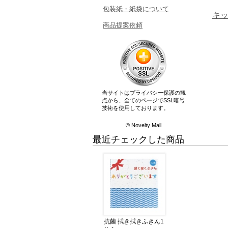
包装紙・紙袋について
キ
商品提案依頼
当サイトはプライバシー保護の観
点から、全てのページでSSL暗号
技術を使用しております。
© Novelty Mall
最近チェックした商品
抗菌 拭き拭きふきん1