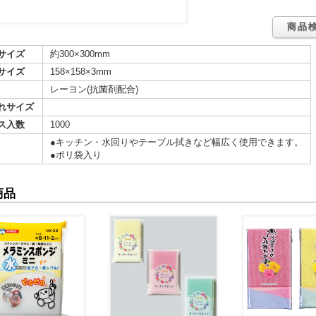
バッグ・ケース
ボトル・タンブラー
ボックス
・クッション・チェア
ブ・トラベル
・ツール
ニング用品
ズ
商品
品
品
電
ッズ
商品・ギフト商品
カル用品
・扇子
・湯たんぽ
サイズ
約300×300mm
・湯呑
製品
類・カトラリー
ラー
サイズ
158×158×3mm
・クリーナー
ケット
ー・スカーフ
レーヨン(抗菌剤配合)
グッズ
ケア
ッズ
れサイズ
対策
ージ・リラックス
管理
ス入数
1000
たみ傘
用傘
コート・ポンチョ
●キッチン・水回りやテーブル拭きなど幅広く使用できます。
類
ン
・そば
ん
の他
餅
フト
●ポリ袋入り
リー&充電器
ペン
ナー
連グッズ
関連グッズ
商品
・財布
ー用品
ルウェア
品
用
用
用〜