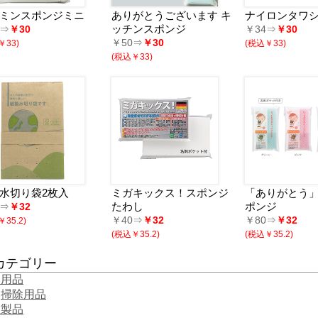
ミンスポンジミニ
ありがとうございます キ
ナイロンタワシ
ッチンスポンジ
0⇒
￥30
￥34⇒
￥30
￥50⇒
￥30
￥33)
(税込￥33)
(税込￥33)
水切り袋2枚入
ミガキックス！スポンジ
「ありがとう
たわし
ポンジ
0⇒
￥32
￥40⇒
￥32
￥80⇒
￥32
35.2)
(税込￥35.2)
(税込￥35.2)
カテゴリー
庭用品
掃除用品
維製品