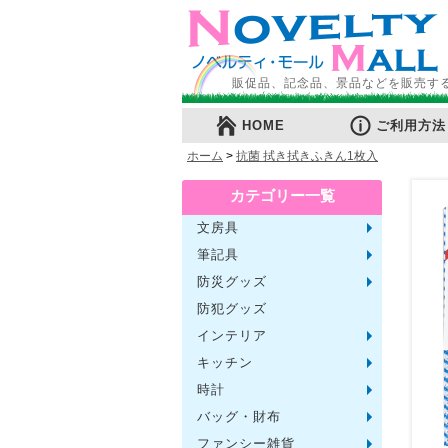
販促品、記念品、景品などを販売す
HOME
ご利用方法
ホーム
>
抗菌 拭き拭きふきん1枚入
カテゴリー一覧
文房具
メモ・
ノート
ファイ
収納ケ
カード
印鑑・
マグネ
電卓
キーホ
ルーペ
デスク
その他
筆記具
単色ボ
多色・
国内メ
高級筆
マーカ
シャー
万年筆
その他
防災グッズ
ライト
電池不
ラジオ
ブラン
携帯充
非常食
防災セ
その他
防犯グッズ
インテリア
フォト
アロマ
ライト
インテ
クッシ
キッチン
水回り
スチー
調理用
保存用
キッチ
タイマ
はかり
その他
時計
置時計
壁掛時
多機能
電波時
腕時計
その他
バッグ・財布
トート
ポーチ
エコバ
保温冷
レジカ
財布
同柄シ
その他
ファンシー雑貨
玩具
アニマ
スイー
アクセ
お守・
その他