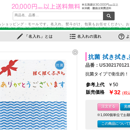
るショッピング・モールです。名入れ、熨斗がけ、包装もお任せください。お
「名入れ」とは
名入れの流れ
よ
抗菌 拭き拭き
品番：US302170121
ふせん
・ノートカバー
ル・ホルダー
ース・ペンケース
・パス・名刺ケース
スタンプ
ット
ルダー
周りグッズ
抗菌タイプで衛生的！
ールペン
多機能ペン
ーカー筆記具
記具
ー・色鉛筆・クレヨン
プペン
要！防災用品
ケット・シート
電可能グッズ
ット
参考上代
￥50
￥32
販売価格
(税込
フレーム
ディフューザー
・キャンドル
リア小物
ョン・チェア
マー・鍋
品
品
ン家電
ー
・スケール
注文する
見
・目覚し時計
計
時計
計
・ストップウォッチ
※1,000個単位でお
バッグ
・巾着
ッグ
バッグ
ゴバッグ
リーズ
この商品について
ルキャラクター
ツモチーフ
サリー
縁起物