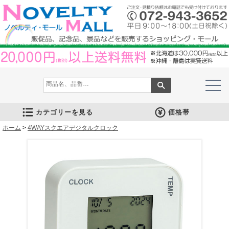
カテゴリーを見る
価格帯
ホーム
文房具
筆記具
防災グッズ
防犯グッズ
インテリア
キッチン
時計
バッグ・財布
ファンシー雑貨
レジャー・ガーデニング
家庭用品
テーブルウェア
繊維製品
美容グッズ
健康グッズ
傘・雨具
食品
カレンダー
スマホ・タブレット・PC関連
キャラクターグッズ
イベントツールキット
>
4WAYスクエアデジタルクロック
メモ・ふせん
ノート・ノートカバー
ファイル・ホルダー
収納ケース・ペンケース
カード・パス・名刺ケース
印鑑・スタンプ
マグネット
電卓
キーホルダー
ルーペ
デスク周りグッズ
その他
単色ボールペン
多色・多機能ペン
国内メーカー筆記具
高級筆記具
マーカー・色鉛筆・クレヨン
シャープペン
万年筆
その他
ライト
電池不要！防災用品
ラジオ
ブランケット・シート
携帯充電可能グッズ
非常食
防災セット
その他
フォトフレーム
アロマディフューザー
ライト・キャンドル
インテリア小物
クッション・チェア
水回り
スチーマー・鍋
調理用品
保存用品
キッチン家電
タイマー
はかり・スケール
その他
置時計・目覚し時計
壁掛時計
多機能時計
電波時計
腕時計・ストップウォッチ
その他
トートバッグ
ポーチ・巾着
エコバッグ
保温冷バッグ
レジカゴバッグ
財布
同柄シリーズ
その他
玩具
アニマルキャラクター
スイーツモチーフ
アクセサリー
お守・縁起物
その他
保温冷バッグ・ケース
水筒・ボトル・タンブラー
ランチボックス
シート・クッション・チェアー
ドライブ・トラベル
ライト・ツール
ガーデニング用品
夏グッズ
その他
紙製品
掃除用品
洗濯用品
生活家電
便利グッズ
セット商品・ギフト商品
メディカル用品
うちわ・扇子
カイロ・湯たんぽ
その他
陶磁器
カップ・湯呑
ガラス製品
おはし類・カトラリー
タンブラー
その他
タオル
クロス・クリーナー
ブランケット
マフラー・スカーフ
衣類
その他
コスメグッズ
ミラー
ネイルケア
バスグッズ
その他
体脂肪対策
マッサージ・リラックス
温湿度管理
歩数計
その他
長傘
折りたたみ傘
晴雨兼用傘
レインコート・ポンチョ
その他
お菓子類
ラーメン
うどん・そば
そうめん
麺類その他
お米・餅
調味料
飲み物
非常食
プチギフト
その他
バッテリー&充電器
タッチペン
クリーナー
PC関連グッズ
スマホ関連グッズ
文房具
バッグ・財布
レジャー用品
テーブルウェア
繊維製品
その他
〜30人用
〜50人用
100人用〜
その他
100円以下
101円～150円
151円～200円
201円～300円
301円～400円
401円～500円
501円～600円
601円～800円
801円～1000円
1001円～1500円
1501円～2000円
2001円～3000円
3001円～5000円
5001円以上