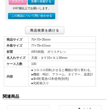
注文する
見積り依頼する
※67個以上でお願いします。
この商品について問い合わせる
商品検索を続ける
商品サイズ
70×70×35mm
外装サイズ
77×78×47mm
材質
ABS樹脂、ポリスチレン
名入れサイズ
天面：タテ15×ヨコ30mm
ケース入数
100
●コロコロ回転させると機能が切り替わる。
●機能：時計、アラーム、タイマー、温度計
内容
●単4乾電池×2本使用(別売)
●化粧箱入り
関連商品