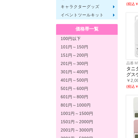
(税込￥1
キャラクターグッズ
文房具
バッグ
レジャ
テーブ
繊維製
その他
イベントツールキット
〜30人
〜50人
100人
その他
価格帯一覧
100円以下
101円～150円
151円～200円
品番 M
201円～300円
タニ
301円～400円
グス
￥2,0
401円～500円
(税込￥1
501円～600円
601円～800円
801円～1000円
1001円～1500円
1501円～2000円
2001円～3000円