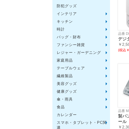
防犯グッズ
インテリア
フォト
アロマ
ライト
インテ
クッシ
キッチン
水回り
スチー
調理用
保存用
キッチ
タイマ
はかり
その他
時計
置時計
壁掛時
多機能
電波時
腕時計
その他
品番 D
バッグ・財布
トート
ポーチ
エコバ
保温冷
レジカ
財布
同柄シ
その他
デジ
￥2,5
ファンシー雑貨
玩具
アニマ
スイー
アクセ
お守・
その他
(税込￥1
レジャー・ガーデニング
保温冷
水筒・
ランチ
シート
ドライ
ライト
ガーデ
夏グッ
その他
ー
家庭用品
紙製品
掃除用
洗濯用
生活家
便利グ
セット
メディ
うちわ
カイロ
その他
テーブルウェア
陶磁器
カップ
ガラス
おはし
タンブ
その他
繊維製品
タオル
クロス
ブラン
マフラ
衣類
その他
美容グッズ
コスメ
ミラー
ネイル
バスグ
その他
健康グッズ
体脂肪
マッサ
温湿度
歩数計
その他
傘・雨具
長傘
折りた
晴雨兼
レイン
その他
食品
お菓子
ラーメ
うどん
そうめ
麺類そ
お米・
調味料
飲み物
非常食
プチギ
その他
品番 M
カレンダー
製パ
ール
スマホ・タブレット・PC関
バッテ
タッチ
クリー
PC関
スマホ
￥2,3
連