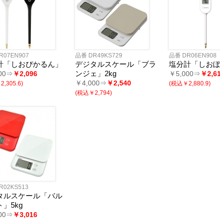
R07EN907
品番 DR49KS729
品番 DR06EN908
計「しおぴかるん」
デジタルスケール「ブラ
塩分計「しお
ンジェ」2kg
00⇒
￥2,096
￥5,000⇒
￥2,6
￥4,000⇒
￥2,540
,305.6)
(税込￥2,880.9)
(税込￥2,794)
R02KS513
タルスケール「バル
」5kg
00⇒
￥3,016