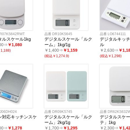
フレーム
ディフューザー
・キャンドル
リア小物
ョン・チェア
マー・鍋
品
品
ン家電
ー
・スケール
・目覚し時計
計
時計
計
・ストップウォッチ
R07KS642RWT
品番 DR10KS645
品番 LO6744111
バッグ
・巾着
ッグ
バッグ
ゴバッグ
リーズ
タルスケール1kg
デジタルスケール「ルク
デジタルキッ
ーム」1kg/1g
ル
00⇒
￥1,080
ルキャラクター
ツモチーフ
サリー
縁起物
￥1,400⇒
￥1,159
￥2,630⇒
￥1,1
,188)
バッグ・ケース
ボトル・タンブラー
ボックス
・クッション・チェア
ブ・トラベル
・ツール
ニング用品
ズ
(税込￥1,274.9)
(税込￥1,298)
品
品
電
ッズ
商品・ギフト商品
カル用品
・扇子
・湯たんぽ
・湯呑
製品
類・カトラリー
ラー
・クリーナー
ケット
ー・スカーフ
グッズ
ケア
ッズ
対策
ージ・リラックス
管理
たみ傘
用傘
コート・ポンチョ
類
ン
・そば
ん
の他
餅
フト
J06DH024
品番 DR09KS745
品番 DR62KS632
ン対応キッチンスケ
デジタルスケール「ルク
デジタルスケ
ーム」2kg/1g
テ」1kg
リー&充電器
ペン
ナー
連グッズ
関連グッズ
00⇒
￥1,278
￥1,700⇒
￥1,295
￥2,300⇒
￥1,4