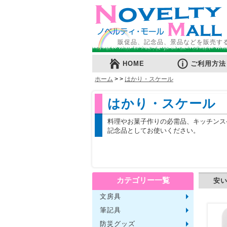
販促品、記念品、景品などを販売す
HOME
ご利用方法
ホーム
>
>
はかり・スケール
はかり・スケール
料理やお菓子作りの必需品、キッチンス
記念品としてお使いください。
カテゴリー一覧
安
文房具
メモ・
ノート
ファイ
収納ケ
カード
印鑑・
マグネ
電卓
キーホ
ルーペ
デスク
その他
筆記具
単色ボ
多色・
国内メ
高級筆
マーカ
シャー
万年筆
その他
防災グッズ
ライト
電池不
ラジオ
ブラン
携帯充
非常食
防災セ
その他