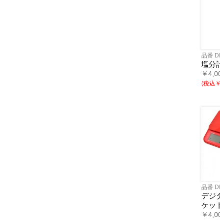
品番 D
塩分
￥4,0
(税込￥2
品番 D
デジ
ケット
￥4,0