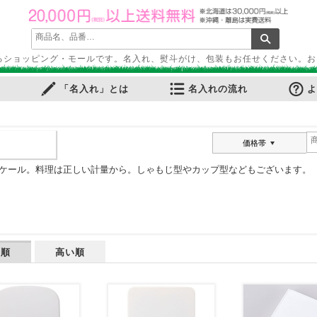
るショッピング・モールです。名入れ、熨斗がけ、包装もお任せください。お
「名入れ」とは
名入れの流れ
よ
価格帯
ケール。料理は正しい計量から。しゃもじ型やカップ型などもございます。
い順
高い順
ふせん
・ノートカバー
ル・ホルダー
ース・ペンケース
・パス・名刺ケース
スタンプ
ット
ルダー
周りグッズ
ールペン
多機能ペン
ーカー筆記具
記具
ー・色鉛筆・クレヨン
プペン
要！防災用品
ケット・シート
電可能グッズ
ット