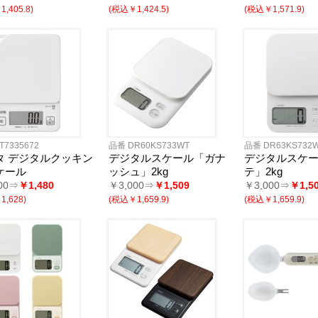
,405.8)
(税込￥1,424.5)
(税込￥1,571.9)
・財布
ー用品
ルウェア
品
用
用
用〜
T7335672
品番 DR60KS733WT
品番 DR63KS732
タ デジタルクッキン
デジタルスケール「ガナ
デジタルスケ
ケール
ッシュ」2kg
テ」2kg
00⇒
￥1,480
￥3,000⇒
￥1,509
￥3,000⇒
￥1,5
,628)
(税込￥1,659.9)
(税込￥1,659.9)