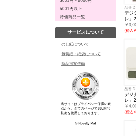
3001円～5000円
品番 D
5001円以上
デジ
特価商品一覧
レ」2
￥3,0
(税込￥1
サービスについて
のし紙について
包装紙・紙袋について
商品提案依頼
品番 D
デジ
レ」2
当サイトはプライバシー保護の観
￥4,0
点から、全てのページでSSL暗号
(税込￥2
技術を使用しております。
© Novelty Mall