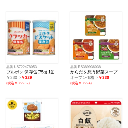
品番 US722478053
品番 RS389936038
ブルボン 保存缶(75g) 1缶
からだを想う野菜スープ
￥330⇒
￥329
オープン価格⇒
￥330
(税込￥355.32)
(税込￥356.4)