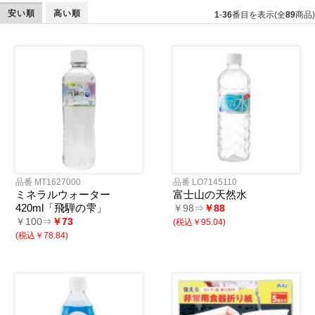
安い順
高い順
1
-
36
番目を表示(全
89
商品)
品番 MT1627000
品番 LO7145110
ミネラルウォーター
富士山の天然水
420ml「飛騨の雫」
￥98⇒
￥88
￥100⇒
￥73
(税込￥95.04)
(税込￥78.84)