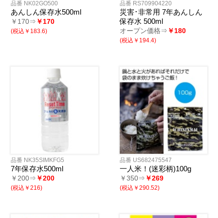
品番 NK02GO500
品番 RS709904220
あんしん保存水500ml
災害･非常用 7年あんしん
保存水 500ml
￥170⇒
￥170
オープン価格⇒
￥180
(税込￥183.6)
(税込￥194.4)
品番 NK35SIMKFG5
品番 US682475547
7年保存水500ml
一人米！(迷彩柄)100g
￥200⇒
￥200
￥350⇒
￥269
(税込￥216)
(税込￥290.52)