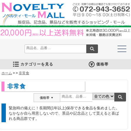
カテゴリーを見る
価格帯
ホーム
文房具
筆記具
防災グッズ
防犯グッズ
インテリア
キッチン
時計
バッグ・財布
ファンシー雑貨
レジャー・ガーデニング
家庭用品
テーブルウェア
繊維製品
美容グッズ
健康グッズ
傘・雨具
食品
カレンダー
スマホ・タブレット・PC関連
キャラクターグッズ
イベントツールキット
>
>
非常食
メモ・ふせん
ノート・ノートカバー
ファイル・ホルダー
収納ケース・ペンケース
カード・パス・名刺ケース
印鑑・スタンプ
マグネット
電卓
キーホルダー
ルーペ
デスク周りグッズ
その他
単色ボールペン
多色・多機能ペン
国内メーカー筆記具
高級筆記具
マーカー・色鉛筆・クレヨン
シャープペン
万年筆
その他
ライト
電池不要！防災用品
ラジオ
ブランケット・シート
携帯充電可能グッズ
非常食
防災セット
その他
フォトフレーム
アロマディフューザー
ライト・キャンドル
インテリア小物
クッション・チェア
水回り
スチーマー・鍋
調理用品
保存用品
キッチン家電
タイマー
はかり・スケール
その他
置時計・目覚し時計
壁掛時計
多機能時計
電波時計
腕時計・ストップウォッチ
その他
トートバッグ
ポーチ・巾着
エコバッグ
保温冷バッグ
レジカゴバッグ
財布
同柄シリーズ
その他
玩具
アニマルキャラクター
スイーツモチーフ
アクセサリー
お守・縁起物
その他
保温冷バッグ・ケース
水筒・ボトル・タンブラー
ランチボックス
シート・クッション・チェアー
ドライブ・トラベル
ライト・ツール
ガーデニング用品
夏グッズ
その他
紙製品
掃除用品
洗濯用品
生活家電
便利グッズ
セット商品・ギフト商品
メディカル用品
うちわ・扇子
カイロ・湯たんぽ
その他
陶磁器
カップ・湯呑
ガラス製品
おはし類・カトラリー
タンブラー
その他
タオル
クロス・クリーナー
ブランケット
マフラー・スカーフ
衣類
その他
コスメグッズ
ミラー
ネイルケア
バスグッズ
その他
体脂肪対策
マッサージ・リラックス
温湿度管理
歩数計
その他
長傘
折りたたみ傘
晴雨兼用傘
レインコート・ポンチョ
その他
お菓子類
ラーメン
うどん・そば
そうめん
麺類その他
お米・餅
調味料
飲み物
非常食
プチギフト
その他
バッテリー&充電器
タッチペン
クリーナー
PC関連グッズ
スマホ関連グッズ
文房具
バッグ・財布
レジャー用品
テーブルウェア
繊維製品
その他
〜30人用
〜50人用
100人用〜
その他
100円以下
101円～150円
151円～200円
201円～300円
301円～400円
401円～500円
501円～600円
601円～800円
801円～1000円
1001円～1500円
1501円～2000円
2001円～3000円
3001円～5000円
5001円以上
非常食
価格帯
緊急時の備えに！長期間(1年以上)保存できる食品を集めました。
なかなか自ら用意しないので、景品や記念品として貰えると喜ば
れる商品群です。