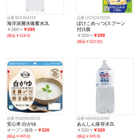
品番 BO1064535
品番 US782478295
海洋深層水備蓄水2L
ぽけこめっつ(スプーン
付)1個
￥360⇒
￥295
￥320⇒
￥299
(税込￥318.6)
(税込￥322.92)
品番 RS609936010
品番 NK03GO2000
安心米 白がゆ
あんしん保存水2L
オープン価格⇒
￥320
￥320⇒
￥320
(税込￥345.6)
(税込￥345.6)