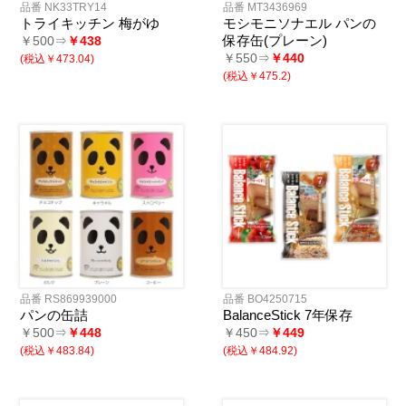
品番 NK33TRY14
品番 MT3436969
トライキッチン 梅がゆ
モシモニソナエル パンの
保存缶(プレーン)
￥500⇒
￥438
￥550⇒
￥440
(税込￥473.04)
(税込￥475.2)
品番 RS869939000
品番 BO4250715
パンの缶詰
BalanceStick 7年保存
￥500⇒
￥448
￥450⇒
￥449
(税込￥483.84)
(税込￥484.92)