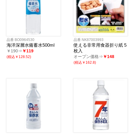
品番 BO0964530
品番 NK87003993
海洋深層水備蓄水500ml
使える非常用食器折り紙 5
枚入
￥190⇒
￥119
オープン価格⇒
￥148
(税込￥128.52)
(税込￥162.8)