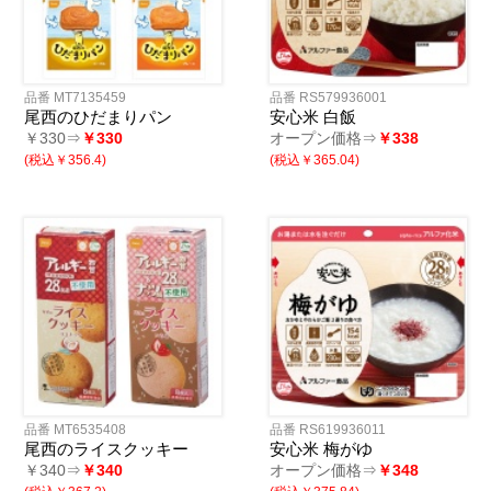
品番 MT7135459
品番 RS579936001
尾西のひだまりパン
安心米 白飯
￥330⇒
￥330
オープン価格⇒
￥338
(税込￥356.4)
(税込￥365.04)
品番 MT6535408
品番 RS619936011
尾西のライスクッキー
安心米 梅がゆ
￥340⇒
￥340
オープン価格⇒
￥348