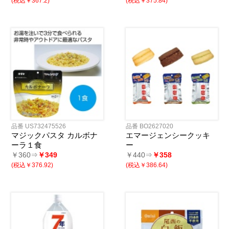
(税込￥367.2)
(税込￥375.84)
品番 US732475526
品番 BO2627020
マジックパスタ カルボナ
エマージェンシークッキ
ーラ１食
ー
￥360⇒
￥349
￥440⇒
￥358
(税込￥376.92)
(税込￥386.64)