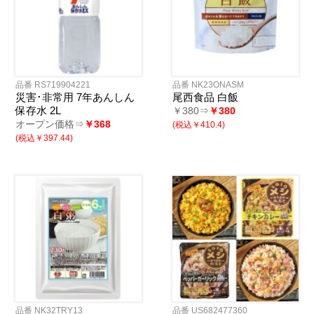
品番 RS719904221
品番 NK23ONASM
災害･非常用 7年あんしん
尾西食品 白飯
保存水 2L
￥380⇒
￥380
オープン価格⇒
￥368
(税込￥410.4)
(税込￥397.44)
品番 NK32TRY13
品番 US682477360