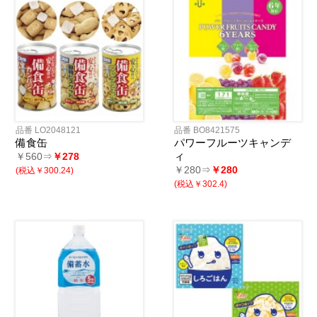
品番 LO2048121
品番 BO8421575
備食缶
パワーフルーツキャンデ
ィ
￥560⇒
￥278
￥280⇒
￥280
(税込￥300.24)
(税込￥302.4)