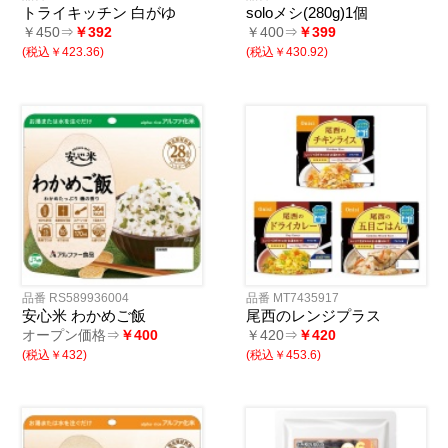
トライキッチン 白がゆ
soloメシ(280g)1個
￥450⇒
￥392
￥400⇒
￥399
(税込￥423.36)
(税込￥430.92)
品番 RS589936004
品番 MT7435917
安心米 わかめご飯
尾西のレンジプラス
オープン価格⇒
￥400
￥420⇒
￥420
(税込￥432)
(税込￥453.6)