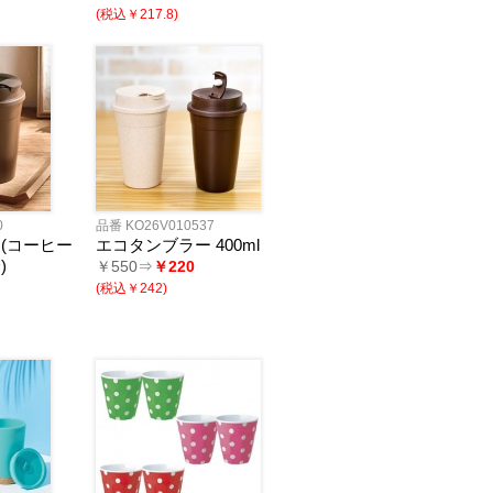
(税込￥217.8)
0
品番 KO26V010537
(コーヒー
エコタンブラー 400ml
)
￥550⇒
￥220
(税込￥242)