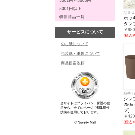
3001円～5000円
5001円以上
品番 U
特価商品一覧
ホッ
タン
￥98
サービスについて
(税込￥2
のし紙について
包装紙・紙袋について
商品提案依頼
品番 T
シン
当サイトはプライバシー保護の観
290
点から、全てのページでSSL暗号
プ)
技術を使用しております。
￥42
(税込￥2
© Novelty Mall