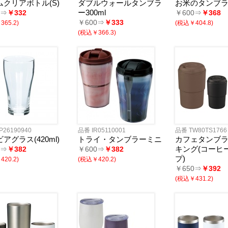
ムクリアボトル(S)
ダブルウォールタンブラ
お米のタンブ
ー300ml
0⇒
￥332
￥600⇒
￥368
￥600⇒
￥333
65.2)
(税込￥404.8)
(税込￥366.3)
P26190940
品番 IR05110001
品番 TW80TS1766
アグラス(420ml)
トライ・タンブラーミニ
カフェタンブ
キング(コーヒ
0⇒
￥382
￥600⇒
￥382
プ)
20.2)
(税込￥420.2)
￥650⇒
￥392
(税込￥431.2)