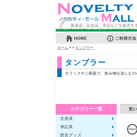
販促品、記念品、景品などを販売す
HOME
ご利用方法
ホーム
>
>
タンブラー
タンブラー
オフィスやご家庭で、飲み物を楽しむの
カテゴリー一覧
安
文房具
メモ・
ノート
ファイ
収納ケ
カード
印鑑・
マグネ
電卓
キーホ
ルーペ
デスク
その他
筆記具
単色ボ
多色・
国内メ
高級筆
マーカ
シャー
万年筆
その他
防災グッズ
ライト
電池不
ラジオ
ブラン
携帯充
非常食
防災セ
その他