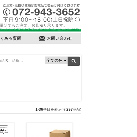
電話でもご注文、お見積り承ります。
くある質問
お問い合わせ
1
-
36
番目を表示(全
297
商品)