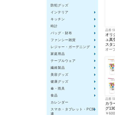
防犯グッズ
インテリア
フォト
アロマ
ライト
インテ
クッシ
キッチン
水回り
スチー
調理用
保存用
キッチ
タイマ
はかり
その他
時計
置時計
壁掛時
多機能
電波時
腕時計
その他
品番 S
バッグ・財布
トート
ポーチ
エコバ
保温冷
レジカ
財布
同柄シ
その他
オリ
ュ真
ファンシー雑貨
玩具
アニマ
スイー
アクセ
お守・
その他
スタ
レジャー・ガーデニング
保温冷
水筒・
ランチ
シート
ドライ
ライト
ガーデ
夏グッ
その他
オー
ー
家庭用品
紙製品
掃除用
洗濯用
生活家
便利グ
セット
メディ
うちわ
カイロ
その他
テーブルウェア
陶磁器
カップ
ガラス
おはし
タンブ
その他
繊維製品
タオル
クロス
ブラン
マフラ
衣類
その他
美容グッズ
コスメ
ミラー
ネイル
バスグ
その他
健康グッズ
体脂肪
マッサ
温湿度
歩数計
その他
傘・雨具
長傘
折りた
晴雨兼
レイン
その他
食品
お菓子
ラーメ
うどん
そうめ
麺類そ
お米・
調味料
飲み物
非常食
プチギ
その他
品番 S
カレンダー
カラ
グ130
スマホ・タブレット・PC関
バッテ
タッチ
クリー
PC関
スマホ
￥60
連