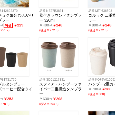
S142622370
品番 NE27B3831
品番 MT4636503
キョク気分 ひんやり
蓋付きラウンドタンブラ
コルック 二重
ブラー
ー 320ml
ラー
0⇒
￥229
￥400⇒
￥248
￥800⇒
￥248
特価
51.9)
(税込￥272.8)
(税込￥272.8)
W81TS1770
品番 SD01217331
品番 KO79V01055
プルタンブラー
スフィア・バンブーファ
バンブー2重カップ
ml(コーヒー配合タイ
イバー二重構造タンブラ
￥700⇒
￥280
ー
(税込￥308)
0⇒
￥253
￥630⇒
￥268
78.3)
(税込￥294.8)