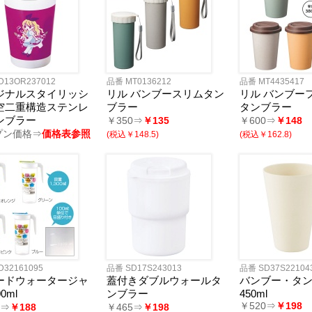
フレーム
ディフューザー
・キャンドル
リア小物
ョン・チェア
マー・鍋
品
品
ン家電
ー
・スケール
・目覚し時計
計
時計
計
・ストップウォッチ
D13OR237012
品番 MT0136212
品番 MT4435417
バッグ
・巾着
ッグ
バッグ
ゴバッグ
リーズ
ジナルスタイリッシ
リル バンブースリムタン
リル バンブー
空二重構造ステンレ
ブラー
タンブラー
ルキャラクター
ツモチーフ
サリー
縁起物
ンブラー
￥350⇒
￥135
￥600⇒
￥148
バッグ・ケース
ボトル・タンブラー
ボックス
・クッション・チェア
ブ・トラベル
・ツール
ニング用品
ズ
プン価格⇒
価格表参照
(税込￥148.5)
(税込￥162.8)
品
品
電
ッズ
商品・ギフト商品
カル用品
・扇子
・湯たんぽ
・湯呑
製品
類・カトラリー
ラー
・クリーナー
ケット
ー・スカーフ
グッズ
ケア
ッズ
対策
ージ・リラックス
管理
たみ傘
用傘
コート・ポンチョ
類
ン
・そば
ん
の他
餅
フト
D32161095
品番 SD17S243013
品番 SD37S22104
ードウォータージャ
蓋付きダブルウォールタ
バンブー・タ
0ml
ンブラー
450ml
リー&充電器
ペン
ナー
連グッズ
関連グッズ
￥520⇒
￥198
0⇒
￥188
￥465⇒
￥198