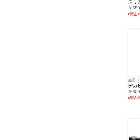
スリ
￥55
(税込￥3
品番 H
デカビ
￥60
(税込￥4