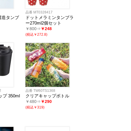
品番 MT0328417
構造タンブ
ドットメラミンタンブラ
ー270ml2個セット
￥800⇒
￥248
(税込￥272.8)
2
品番 TW60TS1368
 350ml
クリアキャップボトル
￥480⇒
￥290
(税込￥319)