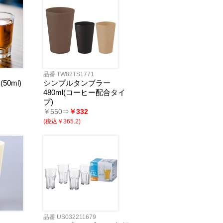
品番 TW82TS1771
0ml)
シンプルタンブラー
480ml(コーヒー配合タイ
プ)
￥550⇒
￥332
(税込￥365.2)
品番 US032211679