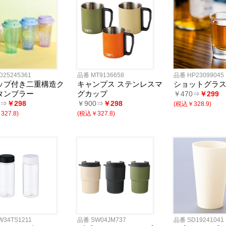
D25245361
品番 MT9136658
品番 HP23099045
ップ付き二重構造ク
キャンプス ステンレスマ
ショットグラス(5
タンブラー
グカップ
￥470⇒
￥299
0⇒
￥298
￥900⇒
￥298
(税込￥328.9)
27.8)
(税込￥327.8)
W34TS1211
品番 SW04JM737
品番 SD19241041