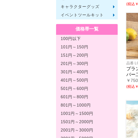
(税込￥2
キャラクターグッズ
文房具
バッグ
レジャ
テーブ
繊維製
その他
イベントツールキット
〜30人
〜50人
100人
その他
価格帯一覧
100円以下
101円～150円
151円～200円
品番 L
201円～300円
プラ
301円～400円
バー
￥75
401円～500円
(税込￥2
501円～600円
601円～800円
801円～1000円
1001円～1500円
1501円～2000円
2001円～3000円