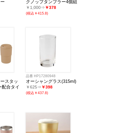
ラー
クノップタンブラー4個組
￥1,000⇒
￥378
(税込￥415.8)
品番 HP17280948
ラースタッ
オーシャングラス(315ml)
ー配合タイ
￥625⇒
￥398
(税込￥437.8)