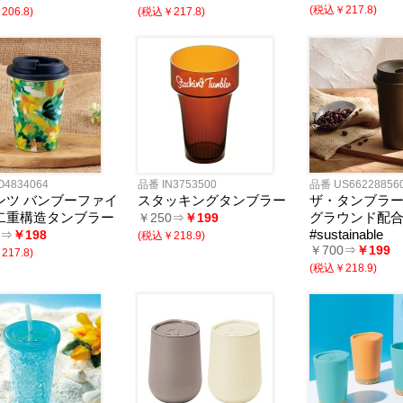
(税込￥217.8)
06.8)
(税込￥217.8)
・財布
ー用品
ルウェア
品
用
用
用〜
O4834064
品番 IN3753500
品番 US66228856
ンツ バンブーファイ
スタッキングタンブラー
ザ・タンブラー
二重構造タンブラー
グラウンド配合
￥250⇒
￥199
#sustainable
0⇒
￥198
(税込￥218.9)
￥700⇒
￥199
17.8)
(税込￥218.9)