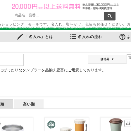
るショッピング・モールです。名入れ、熨斗がけ、包装もお任せください。お
「名入れ」とは
名入れの流れ
よ
価格帯
にぴったりなタンブラーを品揃え豊富にご用意しております。
い順
高い順
ふせん
・ノートカバー
ル・ホルダー
ース・ペンケース
・パス・名刺ケース
スタンプ
ット
ルダー
周りグッズ
ールペン
多機能ペン
ーカー筆記具
記具
ー・色鉛筆・クレヨン
プペン
要！防災用品
ケット・シート
電可能グッズ
ット