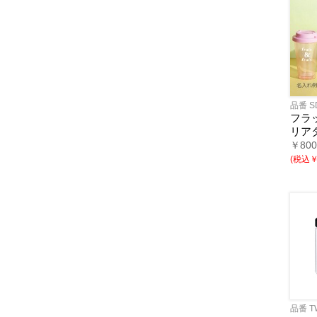
品番 S
フラ
リア
￥80
(税込￥3
品番 T