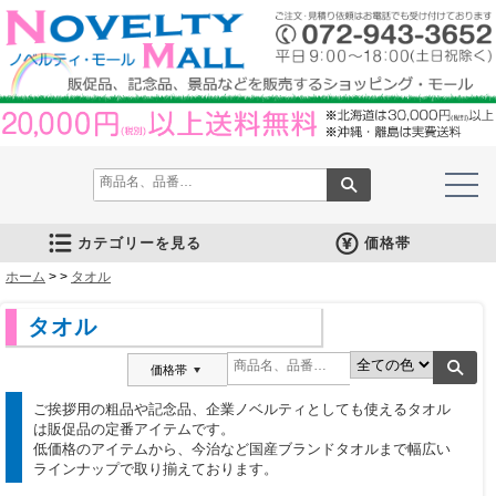
カテゴリーを見る
価格帯
ホーム
文房具
筆記具
防災グッズ
防犯グッズ
インテリア
キッチン
時計
バッグ・財布
ファンシー雑貨
レジャー・ガーデニング
家庭用品
テーブルウェア
繊維製品
美容グッズ
健康グッズ
傘・雨具
食品
カレンダー
スマホ・タブレット・PC関連
キャラクターグッズ
イベントツールキット
>
>
タオル
メモ・ふせん
ノート・ノートカバー
ファイル・ホルダー
収納ケース・ペンケース
カード・パス・名刺ケース
印鑑・スタンプ
マグネット
電卓
キーホルダー
ルーペ
デスク周りグッズ
その他
単色ボールペン
多色・多機能ペン
国内メーカー筆記具
高級筆記具
マーカー・色鉛筆・クレヨン
シャープペン
万年筆
その他
ライト
電池不要！防災用品
ラジオ
ブランケット・シート
携帯充電可能グッズ
非常食
防災セット
その他
フォトフレーム
アロマディフューザー
ライト・キャンドル
インテリア小物
クッション・チェア
水回り
スチーマー・鍋
調理用品
保存用品
キッチン家電
タイマー
はかり・スケール
その他
置時計・目覚し時計
壁掛時計
多機能時計
電波時計
腕時計・ストップウォッチ
その他
トートバッグ
ポーチ・巾着
エコバッグ
保温冷バッグ
レジカゴバッグ
財布
同柄シリーズ
その他
玩具
アニマルキャラクター
スイーツモチーフ
アクセサリー
お守・縁起物
その他
保温冷バッグ・ケース
水筒・ボトル・タンブラー
ランチボックス
シート・クッション・チェアー
ドライブ・トラベル
ライト・ツール
ガーデニング用品
夏グッズ
その他
紙製品
掃除用品
洗濯用品
生活家電
便利グッズ
セット商品・ギフト商品
メディカル用品
うちわ・扇子
カイロ・湯たんぽ
その他
陶磁器
カップ・湯呑
ガラス製品
おはし類・カトラリー
タンブラー
その他
タオル
クロス・クリーナー
ブランケット
マフラー・スカーフ
衣類
その他
コスメグッズ
ミラー
ネイルケア
バスグッズ
その他
体脂肪対策
マッサージ・リラックス
温湿度管理
歩数計
その他
長傘
折りたたみ傘
晴雨兼用傘
レインコート・ポンチョ
その他
お菓子類
ラーメン
うどん・そば
そうめん
麺類その他
お米・餅
調味料
飲み物
非常食
プチギフト
その他
バッテリー&充電器
タッチペン
クリーナー
PC関連グッズ
スマホ関連グッズ
文房具
バッグ・財布
レジャー用品
テーブルウェア
繊維製品
その他
〜30人用
〜50人用
100人用〜
その他
100円以下
101円～150円
151円～200円
201円～300円
301円～400円
401円～500円
501円～600円
601円～800円
801円～1000円
1001円～1500円
1501円～2000円
2001円～3000円
3001円～5000円
5001円以上
タオル
価格帯
ご挨拶用の粗品や記念品、企業ノベルティとしても使えるタオル
は販促品の定番アイテムです。
低価格のアイテムから、今治など国産ブランドタオルまで幅広い
ラインナップで取り揃えております。