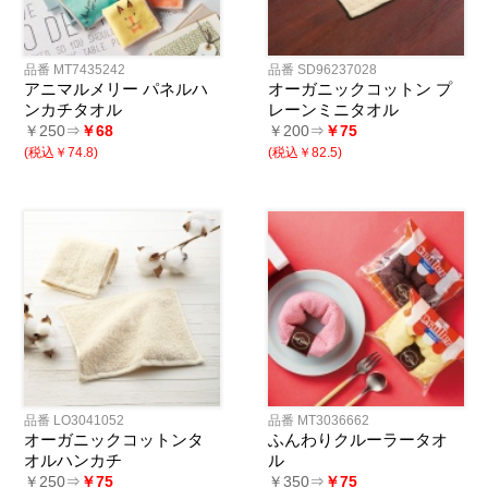
品番 MT7435242
品番 SD96237028
アニマルメリー パネルハ
オーガニックコットン プ
ンカチタオル
レーンミニタオル
￥250⇒
￥68
￥200⇒
￥75
(税込￥74.8)
(税込￥82.5)
品番 LO3041052
品番 MT3036662
オーガニックコットンタ
ふんわりクルーラータオ
オルハンカチ
ル
￥250⇒
￥75
￥350⇒
￥75