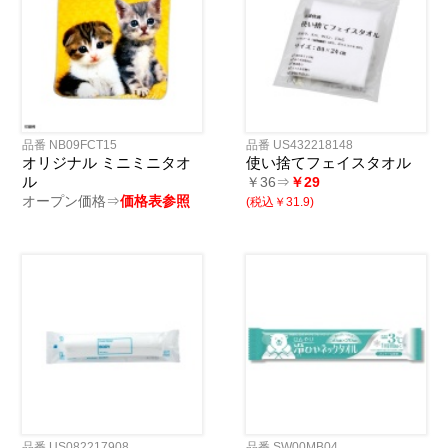
品番 NB09FCT15
品番 US432218148
オリジナル ミニミニタオ
使い捨てフェイスタオル
ル
￥36⇒
￥29
オープン価格⇒
価格表参照
(税込￥31.9)
品番 US082217908
品番 SW00MB04