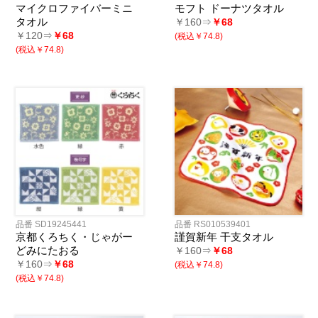
マイクロファイバーミニ
モフト ドーナツタオル
タオル
￥160⇒
￥68
￥120⇒
￥68
(税込￥74.8)
(税込￥74.8)
品番 SD19245441
品番 RS010539401
京都くろちく・じゃがー
謹賀新年 干支タオル
どみにたおる
￥160⇒
￥68
￥160⇒
￥68
(税込￥74.8)
(税込￥74.8)