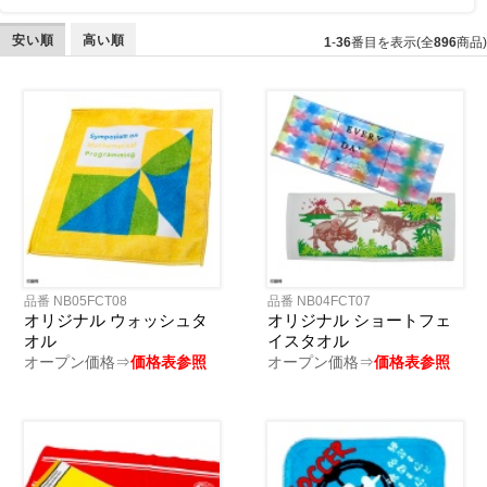
安い順
高い順
1
-
36
番目を表示(全
896
商品)
品番 NB05FCT08
品番 NB04FCT07
オリジナル ウォッシュタ
オリジナル ショートフェ
オル
イスタオル
オープン価格⇒
価格表参照
オープン価格⇒
価格表参照