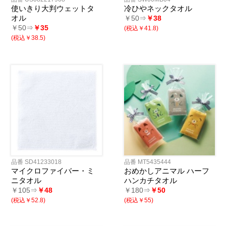
使いきり大判ウェットタ
冷ひやネックタオル
オル
￥50⇒
￥38
￥50⇒
￥35
(税込￥41.8)
(税込￥38.5)
品番 SD41233018
品番 MT5435444
マイクロファイバー・ミ
おめかしアニマル ハーフ
ニタオル
ハンカチタオル
￥105⇒
￥48
￥180⇒
￥50
(税込￥52.8)
(税込￥55)