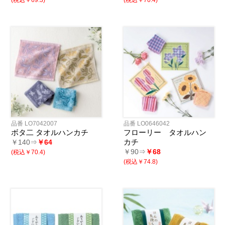
品番 LO7042007
品番 LO0646042
ボタ二 タオルハンカチ
フローリー タオルハン
カチ
￥140⇒
￥64
￥90⇒
￥68
(税込￥70.4)
(税込￥74.8)