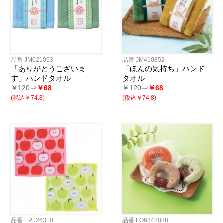
品番 JM021053
品番 JM410852
「ありがとうございま
「ほんの気持ち」ハンド
す」ハンドタオル
タオル
￥120⇒
￥68
￥120⇒
￥68
(税込￥74.8)
(税込￥74.8)
品番 EP126310
品番 LO6842038