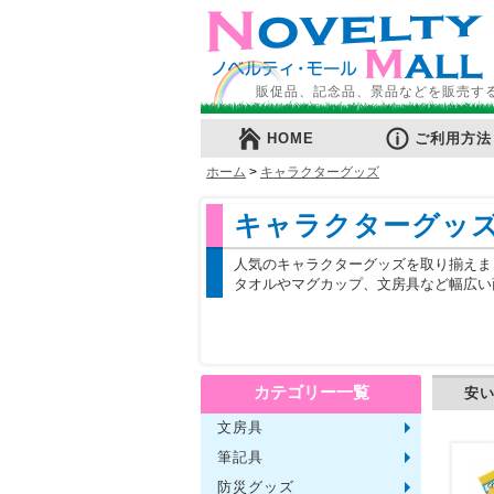
販促品、記念品、景品などを販売す
HOME
ご利用方法
ホーム
>
キャラクターグッズ
キャラクターグッ
人気のキャラクターグッズを取り揃えま
タオルやマグカップ、文房具など幅広い
カテゴリー一覧
安
文房具
メモ・
ノート
ファイ
収納ケ
カード
印鑑・
マグネ
電卓
キーホ
ルーペ
デスク
その他
筆記具
単色ボ
多色・
国内メ
高級筆
マーカ
シャー
万年筆
その他
防災グッズ
ライト
電池不
ラジオ
ブラン
携帯充
非常食
防災セ
その他