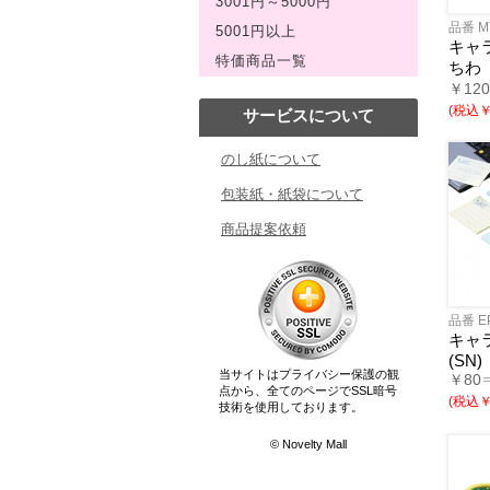
3001円～5000円
品番 M
5001円以上
キャ
特価商品一覧
ちわ
￥12
(税込￥6
サービスについて
のし紙について
包装紙・紙袋について
商品提案依頼
品番 E
キャ
(SN)
当サイトはプライバシー保護の観
￥80
点から、全てのページでSSL暗号
(税込￥6
技術を使用しております。
© Novelty Mall