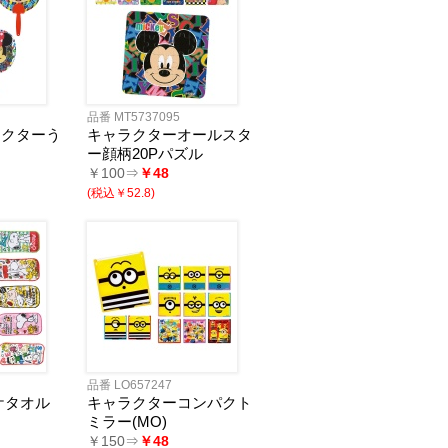
品番 MT5737095
ラクターう
キャラクターオールスタ
ー顔柄20Pパズル
￥100⇒
￥48
(税込￥52.8)
品番 LO657247
ケタオル
キャラクターコンパクト
ミラー(MO)
￥150⇒
￥48