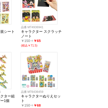
品番 MT4936941
定規シート
キャラクター スクラッチ
ノート
￥150⇒
￥65
(税込￥71.5)
5
品番 MT6436459
ラクター組
キャラクターぬりえセッ
ー1個
ト
￥150⇒
￥68