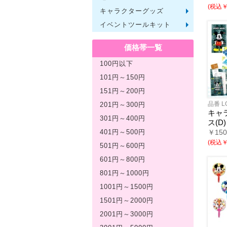
(税込￥5
キャラクターグッズ
文房具
バッグ
レジャ
テーブ
繊維製
その他
イベントツールキット
〜30人
〜50人
100人
その他
価格帯一覧
100円以下
101円～150円
151円～200円
品番 L
201円～300円
キャ
301円～400円
ス(D)
￥15
401円～500円
(税込￥5
501円～600円
601円～800円
801円～1000円
1001円～1500円
1501円～2000円
2001円～3000円