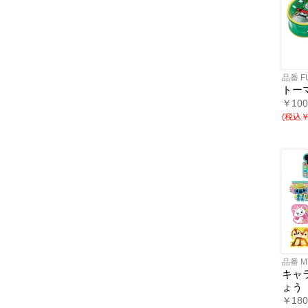
品番 FU
トー
￥10
(税込￥6
品番 M
キャ
ょう
￥18