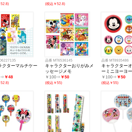
2.8)
(税込￥52.8)
・財布
ー用品
ルウェア
品
用
用
用〜
O6227135
品番 MT6536145
品番 MT8935486
ラクターマルチケー
キャラクターおりがみメ
キャラクター
ッセージメモ
ーミニヨーヨ
0⇒
￥48
￥100⇒
￥50
￥100⇒
￥50
2.8)
(税込￥55)
(税込￥55)