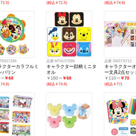
1.5)
(税込￥71.5)
(税込￥74.8)
T6937286
品番 MT4137098
品番 SW37SY12
ラクターカラフルミ
キャラクター顔柄ミニタ
キャラクター
ンバリン
オル
ー文具2点セッ
0⇒
￥68
￥180⇒
￥68
￥110⇒
￥70
4.8)
(税込￥74.8)
(税込￥77)