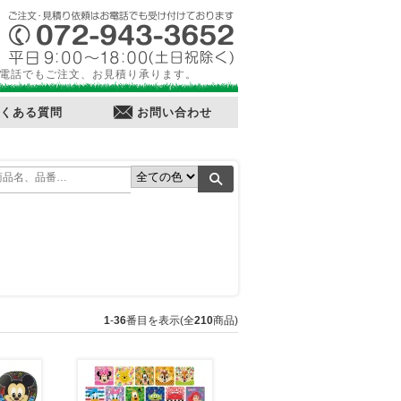
電話でもご注文、お見積り承ります。
くある質問
お問い合わせ
1
-
36
番目を表示(全
210
商品)