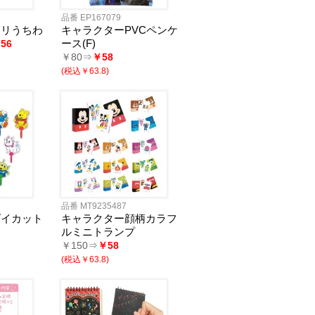
品番 EP167079
ポリうちわ
キャラクターPVCペンケ
ース(F)
56
￥80⇒
￥58
(税込￥63.8)
品番 MT9235487
ダイカット
キャラクター顔柄カラフ
ルミニトランプ
￥150⇒
￥58
(税込￥63.8)