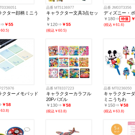
T0336051
品番 MT5136977
品番 JM03T3356
ラクター顔柄ミニう
キャラクター文具3点セッ
ディズニー・
ト
￥180⇒
￥
特価
0⇒
￥55
￥120⇒
￥55
(税込￥61.6)
0.5)
(税込￥60.5)
P275976
品番 MT8337223
品番 MT0236050
ラクターメモパッド
キャラクターカラフル
キャラクター
20Pパズル
ミニうちわ
⇒
￥58
￥130⇒
￥58
￥150⇒
￥58
3.8)
(税込￥63.8)
(税込￥63.8)