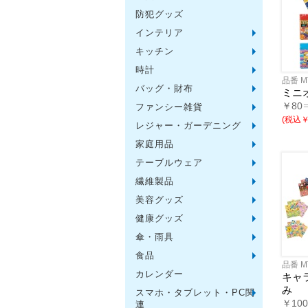
防犯グッズ
インテリア
フォト
アロマ
ライト
インテ
クッシ
キッチン
水回り
スチー
調理用
保存用
キッチ
タイマ
はかり
その他
時計
置時計
壁掛時
多機能
電波時
腕時計
その他
品番 M
バッグ・財布
トート
ポーチ
エコバ
保温冷
レジカ
財布
同柄シ
その他
ミニ
￥80
ファンシー雑貨
玩具
アニマ
スイー
アクセ
お守・
その他
(税込￥4
レジャー・ガーデニング
保温冷
水筒・
ランチ
シート
ドライ
ライト
ガーデ
夏グッ
その他
ー
家庭用品
紙製品
掃除用
洗濯用
生活家
便利グ
セット
メディ
うちわ
カイロ
その他
テーブルウェア
陶磁器
カップ
ガラス
おはし
タンブ
その他
繊維製品
タオル
クロス
ブラン
マフラ
衣類
その他
美容グッズ
コスメ
ミラー
ネイル
バスグ
その他
健康グッズ
体脂肪
マッサ
温湿度
歩数計
その他
傘・雨具
長傘
折りた
晴雨兼
レイン
その他
食品
お菓子
ラーメ
うどん
そうめ
麺類そ
お米・
調味料
飲み物
非常食
プチギ
その他
品番 M
カレンダー
キャ
み
スマホ・タブレット・PC関
バッテ
タッチ
クリー
PC関
スマホ
￥10
連