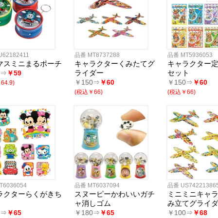
62182411
品番 MT8737288
品番 MT5936053
マスミニまるポーチ
キャラクターくみたてグ
キャラクター
ライダー
セット
0⇒
￥59
￥150⇒
￥60
￥150⇒
￥60
4.9)
(税込￥66)
(税込￥66)
T6036054
品番 MT6037094
品番 US74221386
ラクターらくがきち
スヌーピーかわいいガチ
ミニミニキャ
ャ消しゴム
み立てグライダ
0⇒
￥65
￥180⇒
￥65
￥100⇒
￥68