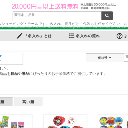
るショッピング・モールです。名入れ、熨斗がけ、包装もお任せください。お
「名入れ」とは
名入れの流れ
よ
ズ
価格帯
した。
商品を
粗品
や
景品
にぴったりのお手頃価格でご提供しています。
い順
高い順
ふせん
・ノートカバー
ル・ホルダー
ース・ペンケース
・パス・名刺ケース
スタンプ
ット
ルダー
周りグッズ
ールペン
多機能ペン
ーカー筆記具
記具
ー・色鉛筆・クレヨン
プペン
要！防災用品
ケット・シート
電可能グッズ
ット