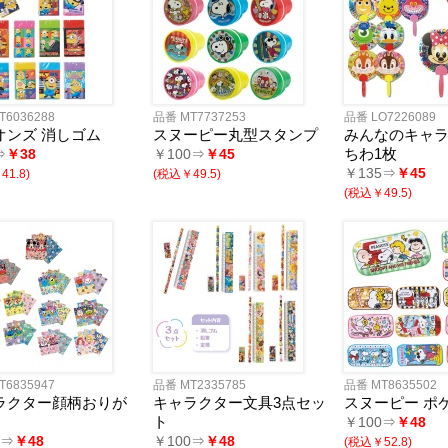
フレーム
ディフューザー
・キャンドル
リア小物
ョン・チェア
マー・鍋
品
品
ン家電
ー
・スケール
・目覚し時計
計
時計
計
・ストップウォッチ
T6036288
品番 MT7737253
品番 LO7226089
バッグ
・巾着
ッグ
バッグ
ゴバッグ
リーズ
オンズ 消しゴム
スヌーピー丸型スタンプ
みんなのキャ
ちわ1枚
⇒
￥38
￥100⇒
￥45
ルキャラクター
ツモチーフ
サリー
縁起物
￥135⇒
￥45
1.8)
(税込￥49.5)
バッグ・ケース
ボトル・タンブラー
ボックス
・クッション・チェア
ブ・トラベル
・ツール
ニング用品
ズ
(税込￥49.5)
品
品
電
ッズ
商品・ギフト商品
カル用品
・扇子
・湯たんぽ
・湯呑
製品
類・カトラリー
ラー
・クリーナー
ケット
ー・スカーフ
グッズ
ケア
ッズ
対策
ージ・リラックス
管理
たみ傘
用傘
コート・ポンチョ
類
ン
・そば
ん
の他
餅
フト
T6835947
品番 MT2335785
品番 MT8635502
ラクター顔柄おりが
キャラクター文具3点セッ
スヌーピー ポ
ト
￥100⇒
￥48
リー&充電器
ペン
ナー
連グッズ
関連グッズ
0⇒
￥48
￥100⇒
￥48
(税込￥52.8)