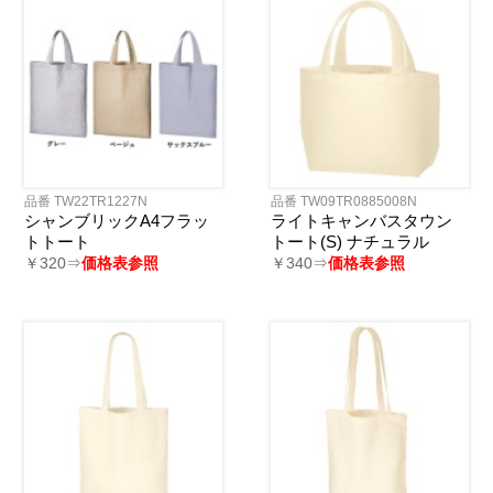
品番 TW22TR1227N
品番 TW09TR0885008N
シャンブリックA4フラッ
ライトキャンバスタウン
トトート
トート(S) ナチュラル
￥320⇒
価格表参照
￥340⇒
価格表参照