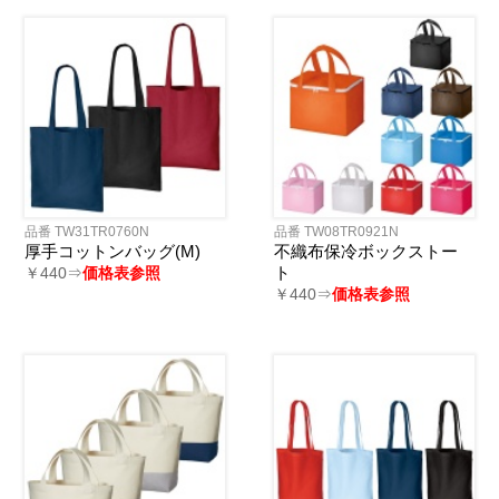
品番 TW31TR0760N
品番 TW08TR0921N
厚手コットンバッグ(M)
不織布保冷ボックストー
ト
￥440⇒
価格表参照
￥440⇒
価格表参照