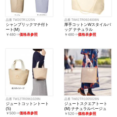
品番 TW20TR1225N
品番 TW41TR0924008N
シャンブリックマチ付ト
厚手コットンWスタイルバ
ート(M)
ッグ ナチュラル
￥480⇒
価格表参照
￥480⇒
価格表参照
品番 TW12TR0961028N
品番 TW02TR1005028N
ジュートコットントート
ジュートスクエアトート
(S)
(M) ナチュラルベージュ
￥500⇒
価格表参照
￥520⇒
価格表参照