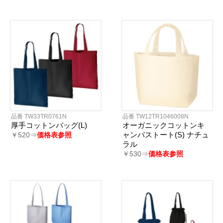
品番 TW33TR0761N
品番 TW12TR1046008N
厚手コットンバッグ(L)
オーガニックコットンキ
ャンバストート(S) ナチュ
￥520⇒
価格表参照
ラル
￥530⇒
価格表参照