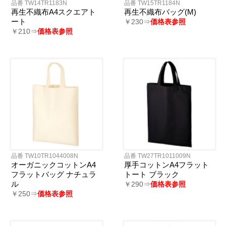
品番 TW14TR1183N
品番 TW15TR1184N
再生不織布A4スクエアト
再生不織布バッグ(M)
ート
￥230⇒
価格表参照
￥210⇒
価格表参照
品番 TW10TR1044008N
品番 TW27TR1011009N
オーガニックコットンA4
厚手コットンA4フラット
フラットバッグ ナチュラ
トート ブラック
ル
￥290⇒
価格表参照
￥250⇒
価格表参照