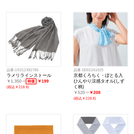
品番 US312392780
品番 SD02241025
ラメリラインストール
京都くろちく・ぼとる入
ひんやり涼感タオル(しず
￥1,350⇒
￥199
特価
く柄)
(税込￥218.9)
￥520⇒
￥208
(税込￥228.8)