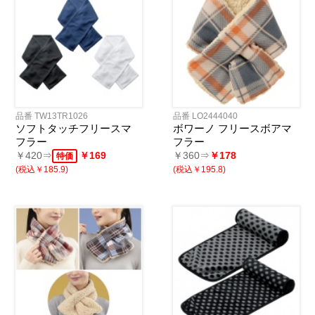
品番 TW13TR1026
品番 LO2444040
ソフトタッチフリースマ
ボワーノ フリースボアマ
フラー
フラー
￥420⇒
￥169
￥360⇒
￥178
特価
(税込￥185.9)
(税込￥195.8)