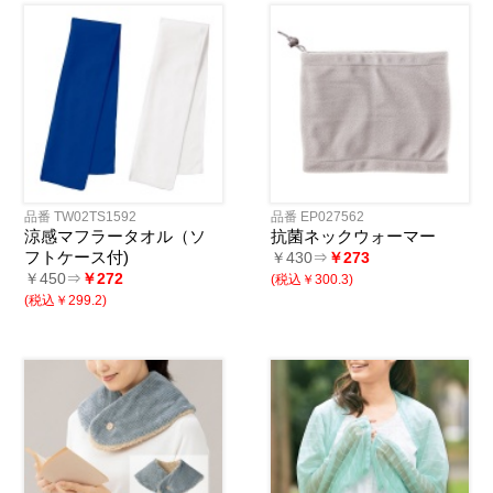
品番 TW02TS1592
品番 EP027562
涼感マフラータオル（ソ
抗菌ネックウォーマー
フトケース付)
￥430⇒
￥273
￥450⇒
￥272
(税込￥300.3)
(税込￥299.2)