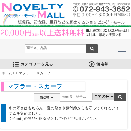
カテゴリーを見る
価格帯
ホーム
文房具
筆記具
防災グッズ
防犯グッズ
インテリア
キッチン
時計
バッグ・財布
ファンシー雑貨
レジャー・ガーデニング
家庭用品
テーブルウェア
繊維製品
美容グッズ
健康グッズ
傘・雨具
食品
カレンダー
スマホ・タブレット・PC関連
キャラクターグッズ
イベントツールキット
>
>
マフラー・スカーフ
メモ・ふせん
ノート・ノートカバー
ファイル・ホルダー
収納ケース・ペンケース
カード・パス・名刺ケース
印鑑・スタンプ
マグネット
電卓
キーホルダー
ルーペ
デスク周りグッズ
その他
単色ボールペン
多色・多機能ペン
国内メーカー筆記具
高級筆記具
マーカー・色鉛筆・クレヨン
シャープペン
万年筆
その他
ライト
電池不要！防災用品
ラジオ
ブランケット・シート
携帯充電可能グッズ
非常食
防災セット
その他
フォトフレーム
アロマディフューザー
ライト・キャンドル
インテリア小物
クッション・チェア
水回り
スチーマー・鍋
調理用品
保存用品
キッチン家電
タイマー
はかり・スケール
その他
置時計・目覚し時計
壁掛時計
多機能時計
電波時計
腕時計・ストップウォッチ
その他
トートバッグ
ポーチ・巾着
エコバッグ
保温冷バッグ
レジカゴバッグ
財布
同柄シリーズ
その他
玩具
アニマルキャラクター
スイーツモチーフ
アクセサリー
お守・縁起物
その他
保温冷バッグ・ケース
水筒・ボトル・タンブラー
ランチボックス
シート・クッション・チェアー
ドライブ・トラベル
ライト・ツール
ガーデニング用品
夏グッズ
その他
紙製品
掃除用品
洗濯用品
生活家電
便利グッズ
セット商品・ギフト商品
メディカル用品
うちわ・扇子
カイロ・湯たんぽ
その他
陶磁器
カップ・湯呑
ガラス製品
おはし類・カトラリー
タンブラー
その他
タオル
クロス・クリーナー
ブランケット
マフラー・スカーフ
衣類
その他
コスメグッズ
ミラー
ネイルケア
バスグッズ
その他
体脂肪対策
マッサージ・リラックス
温湿度管理
歩数計
その他
長傘
折りたたみ傘
晴雨兼用傘
レインコート・ポンチョ
その他
お菓子類
ラーメン
うどん・そば
そうめん
麺類その他
お米・餅
調味料
飲み物
非常食
プチギフト
その他
バッテリー&充電器
タッチペン
クリーナー
PC関連グッズ
スマホ関連グッズ
文房具
バッグ・財布
レジャー用品
テーブルウェア
繊維製品
その他
〜30人用
〜50人用
100人用〜
その他
100円以下
101円～150円
151円～200円
201円～300円
301円～400円
401円～500円
501円～600円
601円～800円
801円～1000円
1001円～1500円
1501円～2000円
2001円～3000円
3001円～5000円
5001円以上
マフラー・スカーフ
価格帯
冬の寒さはもちろん、夏の暑さや紫外線からも守ってくれるアイ
テムを集めました。
女性向けの景品や販促品としてぜひご活用ください。