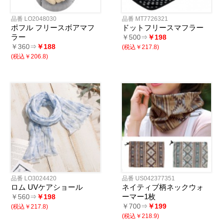
品番 LO2048030
品番 MT7726321
ポフル フリースボアマフ
ドットフリースマフラー
ラー
￥500⇒
￥198
￥360⇒
￥188
(税込￥217.8)
(税込￥206.8)
品番 LO3024420
品番 US042377351
ロム UVケアショール
ネイティブ柄ネックウォ
ーマー1枚
￥560⇒
￥198
￥700⇒
￥199
(税込￥217.8)
(税込￥218.9)