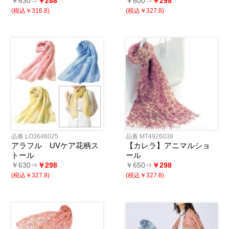
￥630⇒
￥288
￥600⇒
￥298
(税込￥316.8)
(税込￥327.8)
品番 LO3646025
品番 MT4926038
アラフル UVケア花柄ス
【カレラ】アニマルショ
トール
ール
￥630⇒
￥298
￥650⇒
￥298
(税込￥327.8)
(税込￥327.8)