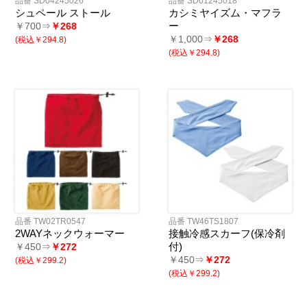
品番 SD04245026
品番 SD01245018
シュペール ストール
カシミヤイズム・マフラ
ー
￥700⇒
￥268
￥1,000⇒
￥268
(税込￥294.8)
(税込￥294.8)
品番 TW02TR0547
品番 TW46TS1807
2WAYネックウォーマー
接触冷感スカーフ(保冷剤
付)
￥450⇒
￥272
￥450⇒
￥272
(税込￥299.2)
(税込￥299.2)