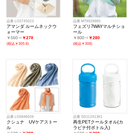
品番 LO3745023
品番 MT9929985
アマンダ ルームネックウ
フェズリ7WAYマルチショ
ォーマー
ール
￥560⇒
￥278
￥800⇒
￥280
(税込￥305.8)
(税込￥308)
品番 LO3846026
品番 SD11241361
クシュナ UVケアストー
再生PETクールタオル(カ
ル
ラビナ付ボトル入)