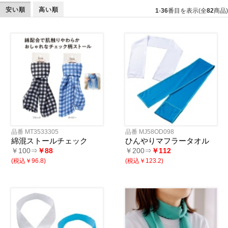
安い順
高い順
1
-
36
番目を表示(全
82
商品)
品番 MT3533305
品番 MJ58OD098
綿混ストールチェック
ひんやりマフラータオル
￥100⇒
￥88
￥200⇒
￥112
(税込￥96.8)
(税込￥123.2)