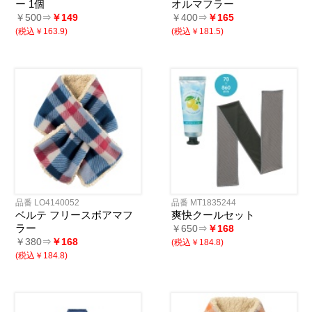
ー 1個
オルマフラー
￥500⇒
￥149
￥400⇒
￥165
(税込￥163.9)
(税込￥181.5)
品番 LO4140052
品番 MT1835244
ベルテ フリースボアマフ
爽快クールセット
ラー
￥650⇒
￥168
￥380⇒
￥168
(税込￥184.8)
(税込￥184.8)