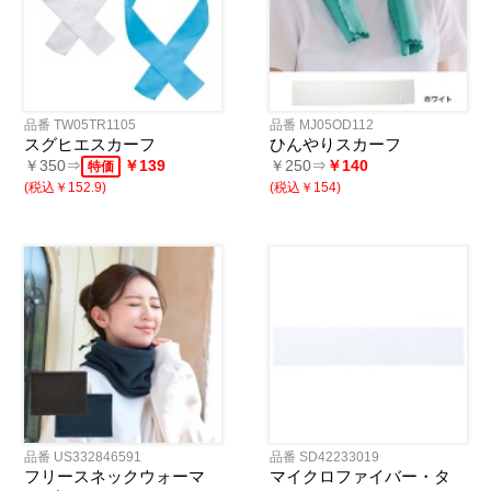
品番 TW05TR1105
品番 MJ05OD112
スグヒエスカーフ
ひんやりスカーフ
￥350⇒
￥139
￥250⇒
￥140
特価
(税込￥152.9)
(税込￥154)
品番 US332846591
品番 SD42233019
フリースネックウォーマ
マイクロファイバー・タ