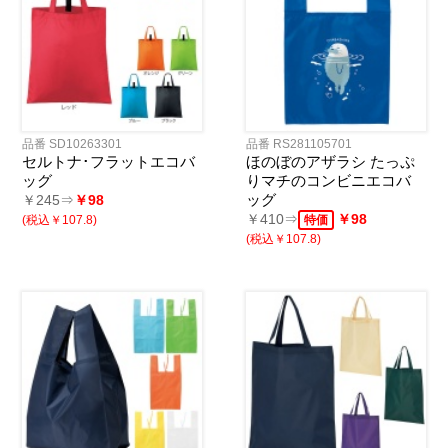
品番 SD10263301
品番 RS281105701
セルトナ･フラットエコバ
ほのぼのアザラシ たっぷ
ッグ
りマチのコンビニエコバ
ッグ
￥245⇒
￥98
￥410⇒
￥98
(税込￥107.8)
特価
(税込￥107.8)