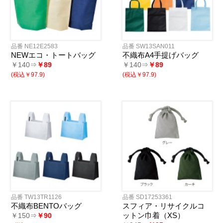
品番 NE12E2583
品番 SW13SAN011
NEWエコ・トートバッグ
不織布A4手提げバッグ
￥140⇒
￥89
￥140⇒
￥89
(税込￥97.9)
(税込￥97.9)
品番 TW13TR1126
品番 SD17253361
不織布BENTOバッグ
スフィア・リサイクルコ
ットン巾着（XS）
￥150⇒
￥90