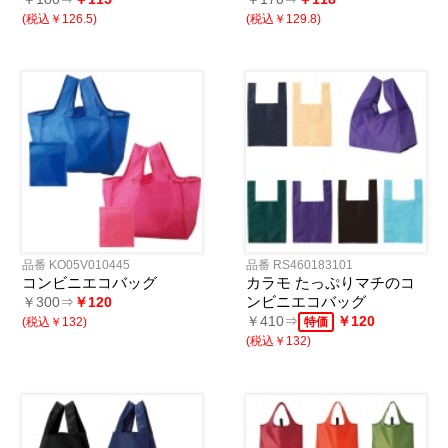
(税込￥126.5)
(税込￥129.8)
品番 KO05V010445
品番 RS460183101
コンビニエコバッグ
カラモ たっぷりマチのコ
ンビニエコバッグ
￥300⇒
￥120
￥410⇒
￥120
(税込￥132)
特価
(税込￥132)