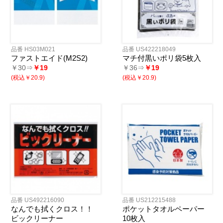
品番 HS03M021
品番 US422218049
ファストエイド(M2S2)
マチ付黒いポリ袋5枚入
￥30⇒
￥19
￥36⇒
￥19
(税込￥20.9)
(税込￥20.9)
品番 US492216090
品番 US212215488
なんでも拭くクロス！！
ポケットタオルペーパー
ビックリーナー
10枚入