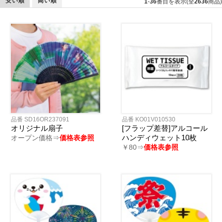
安い順
高い順
1
-
36
番目を表示(全
2636
商品)
品番 SD16OR237091
品番 KO01V010530
オリジナル扇子
[フラップ差替]アルコール
ハンディウェット10枚
オープン価格⇒
価格表参照
￥80⇒
価格表参照