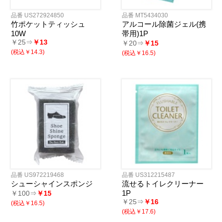
品番 US272924850
品番 MT5434030
竹ポケットティッシュ
アルコール除菌ジェル(携
10W
帯用)1P
￥25⇒
￥13
￥20⇒
￥15
(税込￥14.3)
(税込￥16.5)
品番 US972219468
品番 US312215487
シューシャインスポンジ
流せるトイレクリーナー
1P
￥100⇒
￥15
￥25⇒
￥16
(税込￥16.5)
(税込￥17.6)