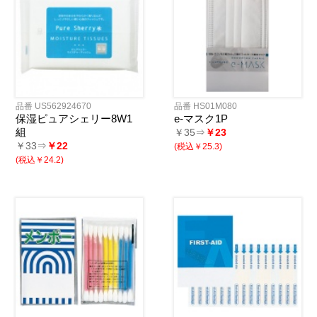
品番 US562924670
品番 HS01M080
保湿ピュアシェリー8W1
e-マスク1P
組
￥35⇒
￥23
￥33⇒
￥22
(税込￥25.3)
(税込￥24.2)