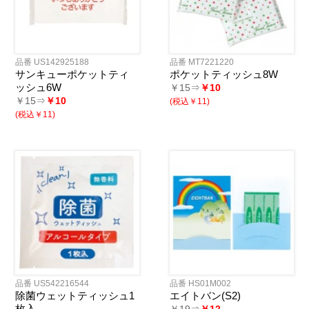
品番 US142925188
品番 MT7221220
サンキューポケットティ
ポケットティッシュ8W
ッシュ6W
￥15⇒
￥10
￥15⇒
￥10
(税込￥11)
(税込￥11)
品番 US542216544
品番 HS01M002
除菌ウェットティッシュ1
エイトバン(S2)
枚入