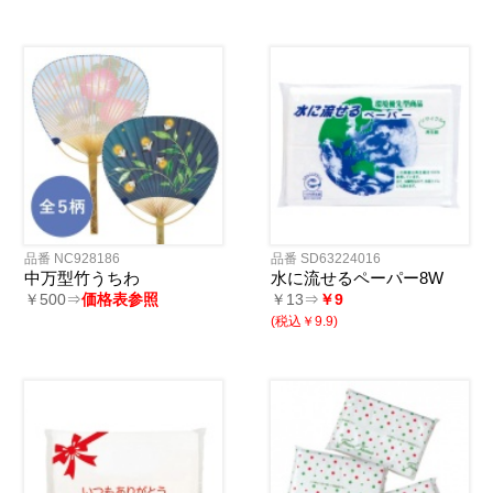
品番 NC928186
品番 SD63224016
中万型竹うちわ
水に流せるペーパー8W
￥500⇒
価格表参照
￥13⇒
￥9
(税込￥9.9)