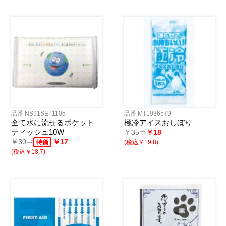
品番 NS91SET1105
品番 MT1936579
全て水に流せるポケット
極冷アイスおしぼり
ティッシュ10W
￥35⇒
￥18
￥30⇒
￥17
特価
(税込￥19.8)
(税込￥18.7)