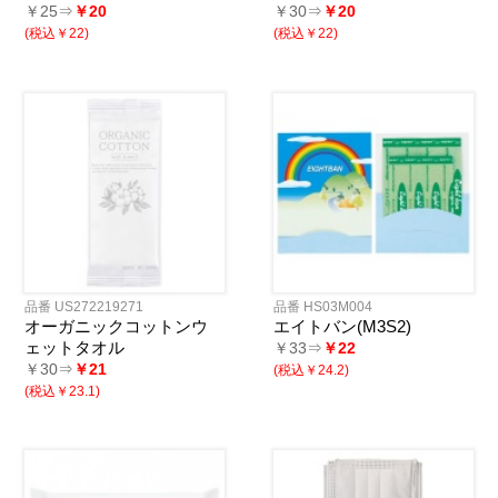
￥25⇒
￥20
￥30⇒
￥20
(税込￥22)
(税込￥22)
品番 US272219271
品番 HS03M004
オーガニックコットンウ
エイトバン(M3S2)
ェットタオル
￥33⇒
￥22
￥30⇒
￥21
(税込￥24.2)
(税込￥23.1)