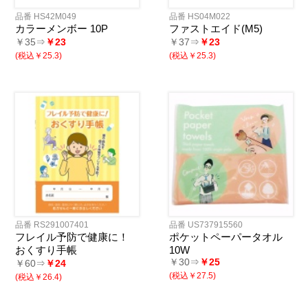
品番 HS42M049
品番 HS04M022
カラーメンボー 10P
ファストエイド(M5)
￥35⇒
￥23
￥37⇒
￥23
(税込￥25.3)
(税込￥25.3)
品番 RS291007401
品番 US737915560
フレイル予防で健康に！
ポケットペーパータオル
おくすり手帳
10W
￥30⇒
￥25
￥60⇒
￥24
(税込￥27.5)
(税込￥26.4)