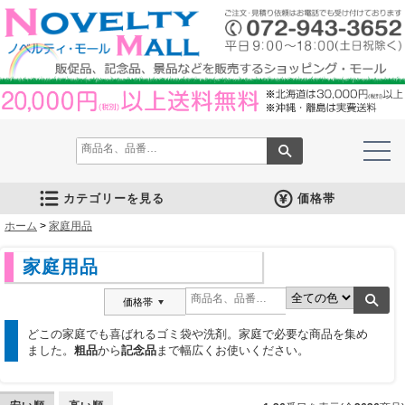
カテゴリーを見る
価格帯
ホーム
文房具
筆記具
防災グッズ
防犯グッズ
インテリア
キッチン
時計
バッグ・財布
ファンシー雑貨
レジャー・ガーデニング
家庭用品
テーブルウェア
繊維製品
美容グッズ
健康グッズ
傘・雨具
食品
カレンダー
スマホ・タブレット・PC関連
キャラクターグッズ
イベントツールキット
>
家庭用品
メモ・ふせん
ノート・ノートカバー
ファイル・ホルダー
収納ケース・ペンケース
カード・パス・名刺ケース
印鑑・スタンプ
マグネット
電卓
キーホルダー
ルーペ
デスク周りグッズ
その他
単色ボールペン
多色・多機能ペン
国内メーカー筆記具
高級筆記具
マーカー・色鉛筆・クレヨン
シャープペン
万年筆
その他
ライト
電池不要！防災用品
ラジオ
ブランケット・シート
携帯充電可能グッズ
非常食
防災セット
その他
フォトフレーム
アロマディフューザー
ライト・キャンドル
インテリア小物
クッション・チェア
水回り
スチーマー・鍋
調理用品
保存用品
キッチン家電
タイマー
はかり・スケール
その他
置時計・目覚し時計
壁掛時計
多機能時計
電波時計
腕時計・ストップウォッチ
その他
トートバッグ
ポーチ・巾着
エコバッグ
保温冷バッグ
レジカゴバッグ
財布
同柄シリーズ
その他
玩具
アニマルキャラクター
スイーツモチーフ
アクセサリー
お守・縁起物
その他
保温冷バッグ・ケース
水筒・ボトル・タンブラー
ランチボックス
シート・クッション・チェアー
ドライブ・トラベル
ライト・ツール
ガーデニング用品
夏グッズ
その他
紙製品
掃除用品
洗濯用品
生活家電
便利グッズ
セット商品・ギフト商品
メディカル用品
うちわ・扇子
カイロ・湯たんぽ
その他
陶磁器
カップ・湯呑
ガラス製品
おはし類・カトラリー
タンブラー
その他
タオル
クロス・クリーナー
ブランケット
マフラー・スカーフ
衣類
その他
コスメグッズ
ミラー
ネイルケア
バスグッズ
その他
体脂肪対策
マッサージ・リラックス
温湿度管理
歩数計
その他
長傘
折りたたみ傘
晴雨兼用傘
レインコート・ポンチョ
その他
お菓子類
ラーメン
うどん・そば
そうめん
麺類その他
お米・餅
調味料
飲み物
非常食
プチギフト
その他
バッテリー&充電器
タッチペン
クリーナー
PC関連グッズ
スマホ関連グッズ
文房具
バッグ・財布
レジャー用品
テーブルウェア
繊維製品
その他
〜30人用
〜50人用
100人用〜
その他
100円以下
101円～150円
151円～200円
201円～300円
301円～400円
401円～500円
501円～600円
601円～800円
801円～1000円
1001円～1500円
1501円～2000円
2001円～3000円
3001円～5000円
5001円以上
家庭用品
価格帯
どこの家庭でも喜ばれるゴミ袋や洗剤。家庭で必要な商品を集め
ました。
粗品
から
記念品
まで幅広くお使いください。