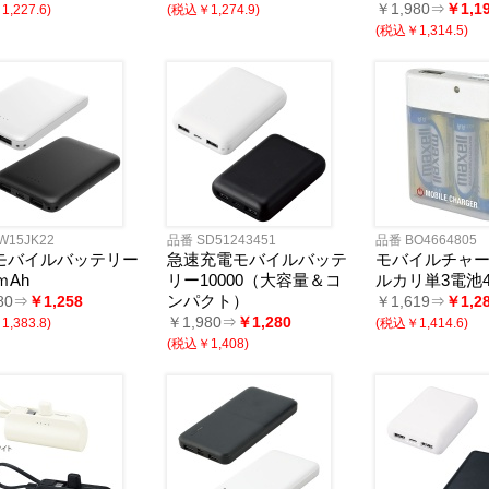
￥1,980⇒
￥1,1
,227.6)
(税込￥1,274.9)
(税込￥1,314.5)
W15JK22
品番 SD51243451
品番 BO4664805
モバイルバッテリー
急速充電モバイルバッテ
モバイルチャー
ｍAh
リー10000（大容量＆コ
ルカリ単3電池4
ンパクト）
80⇒
￥1,258
￥1,619⇒
￥1,2
￥1,980⇒
￥1,280
,383.8)
(税込￥1,414.6)
(税込￥1,408)