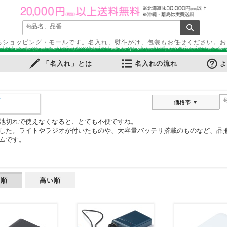
るショッピング・モールです。名入れ、熨斗がけ、包装もお任せください。お
「名入れ」とは
名入れの流れ
よ
ズ
価格帯
池切れで使えなくなると、とても不便ですね。
した。ライトやラジオが付いたものや、大容量バッテリ搭載のものなど、品揃
ムです。
い順
高い順
ふせん
・ノートカバー
ル・ホルダー
ース・ペンケース
・パス・名刺ケース
スタンプ
ット
ルダー
周りグッズ
ールペン
多機能ペン
ーカー筆記具
記具
ー・色鉛筆・クレヨン
プペン
要！防災用品
ケット・シート
電可能グッズ
ット