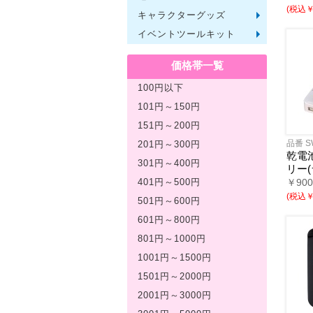
(税込￥4
キャラクターグッズ
文房具
バッグ
レジャ
テーブ
繊維製
その他
イベントツールキット
〜30人
〜50人
100人
その他
価格帯一覧
100円以下
101円～150円
151円～200円
品番 S
201円～300円
乾電
301円～400円
リー(
￥90
401円～500円
(税込￥6
501円～600円
601円～800円
801円～1000円
1001円～1500円
1501円～2000円
2001円～3000円