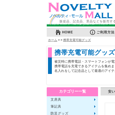
販促品、記念品、景品などを販売す
HOME
ご利用方法
ホーム
>
>
携帯充電可能グッズ
携帯充電可能グッ
被災時に携帯電話・スマートフォンが電
携帯電話を充電できるアイテムを集めま
名入れをして記念品として最適のアイテ
カテゴリー一覧
安
文房具
メモ・
ノート
ファイ
収納ケ
カード
印鑑・
マグネ
電卓
キーホ
ルーペ
デスク
その他
筆記具
単色ボ
多色・
国内メ
高級筆
マーカ
シャー
万年筆
その他
防災グッズ
ライト
電池不
ラジオ
ブラン
携帯充
非常食
防災セ
その他