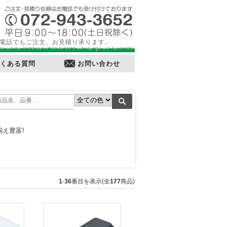
電話でもご注文、お見積り承ります。
くある質問
お問い合わせ
え豊富!
1
-
36
番目を表示(全
177
商品)