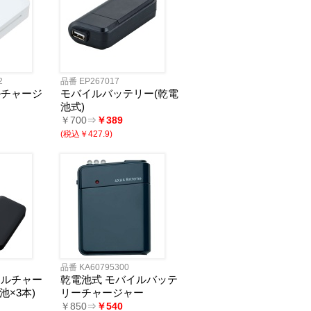
2
品番 EP267017
ルチャージ
モバイルバッテリー(乾電
池式)
￥700⇒
￥389
(税込￥427.9)
品番 KA60795300
イルチャー
乾電池式 モバイルバッテ
池×3本)
リーチャージャー
￥850⇒
￥540