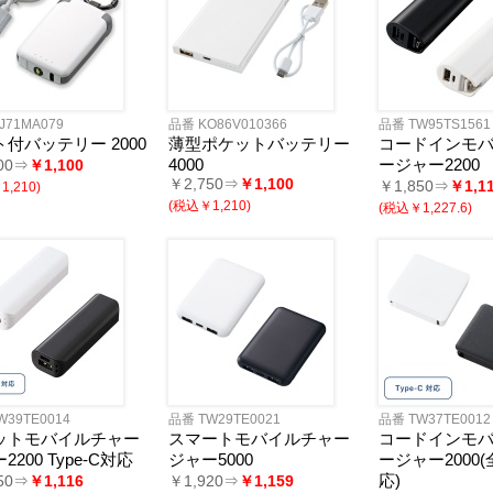
J71MA079
品番 KO86V010366
品番 TW95TS1561
付バッテリー 2000
薄型ポケットバッテリー
コードインモ
4000
ージャー2200
00⇒
￥1,100
￥2,750⇒
￥1,100
￥1,850⇒
￥1,1
,210)
(税込￥1,210)
(税込￥1,227.6)
W39TE0014
品番 TW29TE0021
品番 TW37TE0012
ットモバイルチャー
スマートモバイルチャー
コードインモ
2200 Type-C対応
ジャー5000
ージャー2000
応)
50⇒
￥1,116
￥1,920⇒
￥1,159