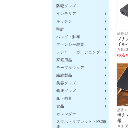
防犯グッズ
インテリア
フォト
アロマ
ライト
インテ
クッシ
キッチン
水回り
スチー
調理用
保存用
キッチ
タイマ
はかり
その他
時計
置時計
壁掛時
多機能
電波時
腕時計
その他
品番 L
バッグ・財布
トート
ポーチ
エコバ
保温冷
レジカ
財布
同柄シ
その他
ソナ
イル
ファンシー雑貨
玩具
アニマ
スイー
アクセ
お守・
その他
￥85
レジャー・ガーデニング
保温冷
水筒・
ランチ
シート
ドライ
ライト
ガーデ
夏グッ
その他
(税込￥
ー
家庭用品
紙製品
掃除用
洗濯用
生活家
便利グ
セット
メディ
うちわ
カイロ
その他
テーブルウェア
陶磁器
カップ
ガラス
おはし
タンブ
その他
繊維製品
タオル
クロス
ブラン
マフラ
衣類
その他
美容グッズ
コスメ
ミラー
ネイル
バスグ
その他
健康グッズ
体脂肪
マッサ
温湿度
歩数計
その他
傘・雨具
長傘
折りた
晴雨兼
レイン
その他
食品
お菓子
ラーメ
うどん
そうめ
麺類そ
お米・
調味料
飲み物
非常食
プチギ
その他
品番 U
カレンダー
備え
器
スマホ・タブレット・PC関
バッテ
タッチ
クリー
PC関
スマホ
￥1,3
連