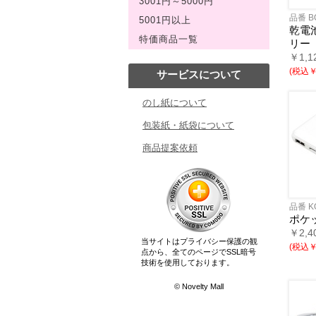
3001円～5000円
品番 B
5001円以上
乾電
特価商品一覧
リー
￥1,1
(税込￥9
サービスについて
のし紙について
包装紙・紙袋について
商品提案依頼
品番 K
ポケ
￥2,4
当サイトはプライバシー保護の観
(税込￥1
点から、全てのページでSSL暗号
技術を使用しております。
© Novelty Mall