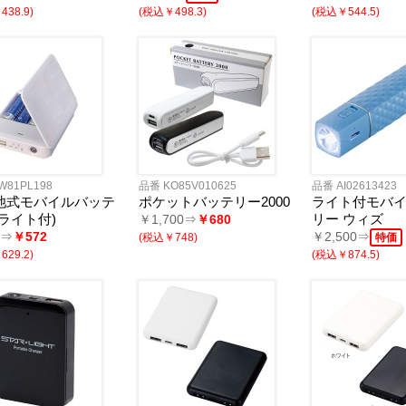
38.9)
(税込￥498.3)
(税込￥544.5)
・財布
ー用品
ルウェア
品
用
用
用〜
W81PL198
品番 KO85V010625
品番 AI02613423
池式モバイルバッテ
ポケットバッテリー2000
ライト付モバ
ライト付)
リー ウィズ
￥1,700⇒
￥680
0⇒
￥572
￥2,500⇒
(税込￥748)
特価
29.2)
(税込￥874.5)