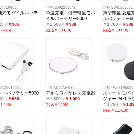
O4719455
品番 SD62251541
品番 SD45253531
池式モバイルバッテ
急速充電・薄型軽量モバ
薄型軽量 急速
イルバッテリー5000
ルバッテリー50
25⇒
￥905
￥1,500⇒
￥938
￥1,780⇒
￥938
95.5)
(税込￥1,031.8)
(税込￥1,031.8)
O13V010631
品番 MJ02MA089
品番 TW27TE0025
ットバッテリー5000
アルミワイヤレス充電器
スマートモバ
ジャー2500 
00⇒
￥960
￥1,800⇒
￥1,000
￥1,720⇒
￥1,0
,056)
(税込￥1,100)
(税込￥1,141.8)