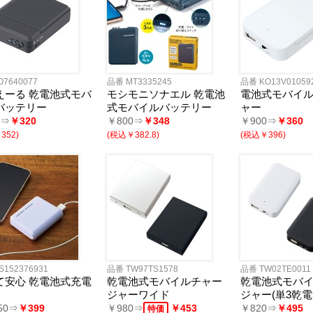
フレーム
ディフューザー
・キャンドル
リア小物
ョン・チェア
マー・鍋
品
品
ン家電
ー
・スケール
・目覚し時計
計
時計
計
・ストップウォッチ
O7640077
品番 MT3335245
品番 KO13V01059
バッグ
・巾着
ッグ
バッグ
ゴバッグ
リーズ
えーる 乾電池式モバ
モシモニソナエル 乾電池
電池式モバイ
バッテリー
式モバイルバッテリー
ャー
ルキャラクター
ツモチーフ
サリー
縁起物
0⇒
￥320
￥800⇒
￥348
￥900⇒
￥360
バッグ・ケース
ボトル・タンブラー
ボックス
・クッション・チェア
ブ・トラベル
・ツール
ニング用品
ズ
352)
(税込￥382.8)
(税込￥396)
品
品
電
ッズ
商品・ギフト商品
カル用品
・扇子
・湯たんぽ
・湯呑
製品
類・カトラリー
ラー
・クリーナー
ケット
ー・スカーフ
グッズ
ケア
ッズ
対策
ージ・リラックス
管理
たみ傘
用傘
コート・ポンチョ
類
ン
・そば
ん
の他
餅
フト
S152376931
品番 TW97TS1578
品番 TW02TE0011
て安心 乾電池式充電
乾電池式モバイルチャー
乾電池式モバ
ジャーワイド
ジャー(単3乾電
リー&充電器
ペン
ナー
連グッズ
関連グッズ
50⇒
￥399
￥980⇒
￥453
￥820⇒
￥495
特価