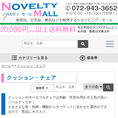
カテゴリーを見る
価格帯
ホーム
文房具
筆記具
防災グッズ
防犯グッズ
インテリア
キッチン
時計
バッグ・財布
ファンシー雑貨
レジャー・ガーデニング
家庭用品
テーブルウェア
繊維製品
美容グッズ
健康グッズ
傘・雨具
食品
カレンダー
スマホ・タブレット・PC関連
キャラクターグッズ
イベントツールキット
>
>
クッション・チェア
メモ・ふせん
ノート・ノートカバー
ファイル・ホルダー
収納ケース・ペンケース
カード・パス・名刺ケース
印鑑・スタンプ
マグネット
電卓
キーホルダー
ルーペ
デスク周りグッズ
その他
単色ボールペン
多色・多機能ペン
国内メーカー筆記具
高級筆記具
マーカー・色鉛筆・クレヨン
シャープペン
万年筆
その他
ライト
電池不要！防災用品
ラジオ
ブランケット・シート
携帯充電可能グッズ
非常食
防災セット
その他
フォトフレーム
アロマディフューザー
ライト・キャンドル
インテリア小物
クッション・チェア
水回り
スチーマー・鍋
調理用品
保存用品
キッチン家電
タイマー
はかり・スケール
その他
置時計・目覚し時計
壁掛時計
多機能時計
電波時計
腕時計・ストップウォッチ
その他
トートバッグ
ポーチ・巾着
エコバッグ
保温冷バッグ
レジカゴバッグ
財布
同柄シリーズ
その他
玩具
アニマルキャラクター
スイーツモチーフ
アクセサリー
お守・縁起物
その他
保温冷バッグ・ケース
水筒・ボトル・タンブラー
ランチボックス
シート・クッション・チェアー
ドライブ・トラベル
ライト・ツール
ガーデニング用品
夏グッズ
その他
紙製品
掃除用品
洗濯用品
生活家電
便利グッズ
セット商品・ギフト商品
メディカル用品
うちわ・扇子
カイロ・湯たんぽ
その他
陶磁器
カップ・湯呑
ガラス製品
おはし類・カトラリー
タンブラー
その他
タオル
クロス・クリーナー
ブランケット
マフラー・スカーフ
衣類
その他
コスメグッズ
ミラー
ネイルケア
バスグッズ
その他
体脂肪対策
マッサージ・リラックス
温湿度管理
歩数計
その他
長傘
折りたたみ傘
晴雨兼用傘
レインコート・ポンチョ
その他
お菓子類
ラーメン
うどん・そば
そうめん
麺類その他
お米・餅
調味料
飲み物
非常食
プチギフト
その他
バッテリー&充電器
タッチペン
クリーナー
PC関連グッズ
スマホ関連グッズ
文房具
バッグ・財布
レジャー用品
テーブルウェア
繊維製品
その他
〜30人用
〜50人用
100人用〜
その他
100円以下
101円～150円
151円～200円
201円～300円
301円～400円
401円～500円
501円～600円
601円～800円
801円～1000円
1001円～1500円
1501円～2000円
2001円～3000円
3001円～5000円
5001円以上
クッション・チェア
価格帯
クッションやポータブルチェアは年齢・性別を問わず人気の高い
ノベルティです！
さまざまな形・色柄・機能からターゲットに合わせた選択ができ
るので、景品にオススメ。