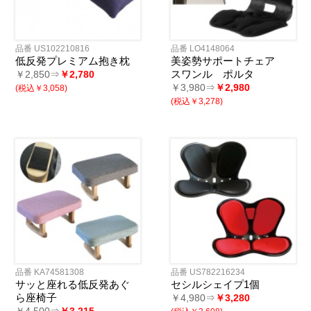
品番 US102210816
品番 LO4148064
低反発プレミアム抱き枕
美姿勢サポートチェア
スワンル ポルタ
￥2,850⇒
￥2,780
￥3,980⇒
￥2,980
(税込￥3,058)
(税込￥3,278)
品番 KA74581308
品番 US782216234
サッと座れる低反発あぐ
セシルシェイプ1個
ら座椅子
￥4,980⇒
￥3,280
￥4,500⇒
￥3,215