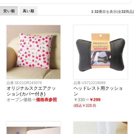
安い順
高い順
1
-
32
番目を表示(全
32
商品)
品番 SD21OR243076
品番 US712218089
オリジナルスクエアクッ
ヘッドレスト用クッショ
ション(カバー付き)
ン
オープン価格⇒
価格表参照
￥330⇒
￥299
(税込￥328.9)