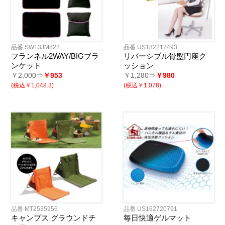
品番 SW13JM822
品番 US182212493
フランネル2WAY/BIGブラ
リバーシブル骨盤円座ク
ンケット
ッション
￥2,000⇒
￥953
￥1,280⇒
￥980
(税込￥1,048.3)
(税込￥1,078)
品番 MT2535956
品番 US162720791
キャンプス グラウンドチ
毎日快適ゲルマット