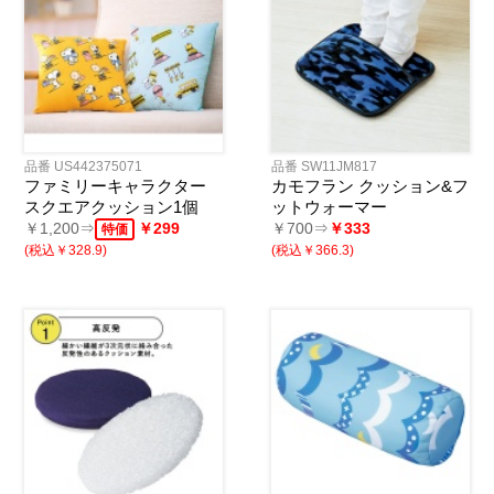
品番 US442375071
品番 SW11JM817
ファミリーキャラクター
カモフラン クッション&フ
スクエアクッション1個
ットウォーマー
￥1,200⇒
￥299
￥700⇒
￥333
特価
(税込￥328.9)
(税込￥366.3)