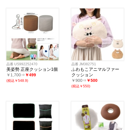
品番 US992252470
品番 JM382751
美姿勢 正座クッション1個
ふわもこアニマルファー
クッション
￥1,700⇒
￥499
￥900⇒
￥500
(税込￥548.9)
(税込￥550)