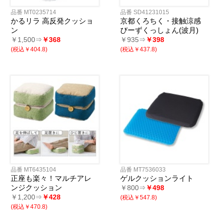
品番 MT0235714
品番 SD41231015
かるリラ 高反発クッショ
京都くろちく・接触涼感
ン
びーずくっしょん(波月)
￥1,500⇒
￥368
￥935⇒
￥398
(税込￥404.8)
(税込￥437.8)
品番 MT6435104
品番 MT7536033
正座も楽々！マルチアレ
ゲルクッションライト
ンジクッション
￥800⇒
￥498
￥1,200⇒
￥428
(税込￥547.8)
(税込￥470.8)