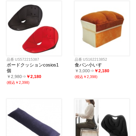
品番 US572215387
品番 US162213852
ボードクッションcosios1
食パン小いす
個
￥3,000⇒
￥2,180
￥2,980⇒
￥2,180
(税込￥2,398)
(税込￥2,398)