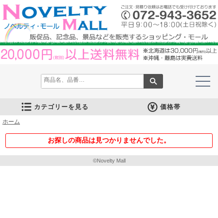
カテゴリーを見る
価格帯
ホーム
文房具
筆記具
防災グッズ
防犯グッズ
インテリア
キッチン
時計
バッグ・財布
ファンシー雑貨
レジャー・ガーデニング
家庭用品
テーブルウェア
繊維製品
美容グッズ
健康グッズ
傘・雨具
食品
カレンダー
スマホ・タブレット・PC関連
キャラクターグッズ
イベントツールキット
メモ・ふせん
ノート・ノートカバー
ファイル・ホルダー
収納ケース・ペンケース
カード・パス・名刺ケース
印鑑・スタンプ
マグネット
電卓
キーホルダー
ルーペ
デスク周りグッズ
その他
単色ボールペン
多色・多機能ペン
国内メーカー筆記具
高級筆記具
マーカー・色鉛筆・クレヨン
シャープペン
万年筆
その他
ライト
電池不要！防災用品
ラジオ
ブランケット・シート
携帯充電可能グッズ
非常食
防災セット
その他
フォトフレーム
アロマディフューザー
ライト・キャンドル
インテリア小物
クッション・チェア
水回り
スチーマー・鍋
調理用品
保存用品
キッチン家電
タイマー
はかり・スケール
その他
置時計・目覚し時計
壁掛時計
多機能時計
電波時計
腕時計・ストップウォッチ
その他
トートバッグ
ポーチ・巾着
エコバッグ
保温冷バッグ
レジカゴバッグ
財布
同柄シリーズ
その他
玩具
アニマルキャラクター
スイーツモチーフ
アクセサリー
お守・縁起物
その他
保温冷バッグ・ケース
水筒・ボトル・タンブラー
ランチボックス
シート・クッション・チェアー
ドライブ・トラベル
ライト・ツール
ガーデニング用品
夏グッズ
その他
紙製品
掃除用品
洗濯用品
生活家電
便利グッズ
セット商品・ギフト商品
メディカル用品
うちわ・扇子
カイロ・湯たんぽ
その他
陶磁器
カップ・湯呑
ガラス製品
おはし類・カトラリー
タンブラー
その他
タオル
クロス・クリーナー
ブランケット
マフラー・スカーフ
衣類
その他
コスメグッズ
ミラー
ネイルケア
バスグッズ
その他
体脂肪対策
マッサージ・リラックス
温湿度管理
歩数計
その他
長傘
折りたたみ傘
晴雨兼用傘
レインコート・ポンチョ
その他
お菓子類
ラーメン
うどん・そば
そうめん
麺類その他
お米・餅
調味料
飲み物
非常食
プチギフト
その他
バッテリー&充電器
タッチペン
クリーナー
PC関連グッズ
スマホ関連グッズ
文房具
バッグ・財布
レジャー用品
テーブルウェア
繊維製品
その他
〜30人用
〜50人用
100人用〜
その他
100円以下
101円～150円
151円～200円
201円～300円
301円～400円
401円～500円
501円～600円
601円～800円
801円～1000円
1001円～1500円
1501円～2000円
2001円～3000円
3001円～5000円
5001円以上
お探しの商品は見つかりませんでした。
©Novelty Mall