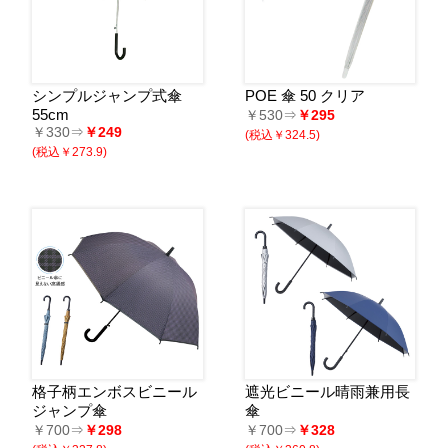
シンプルジャンプ式傘
POE 傘 50 クリア
55cm
￥530⇒
￥295
￥330⇒
￥249
(税込￥324.5)
(税込￥273.9)
格子柄エンボスビニール
遮光ビニール晴雨兼用長
ジャンプ傘
傘
￥700⇒
￥298
￥700⇒
￥328