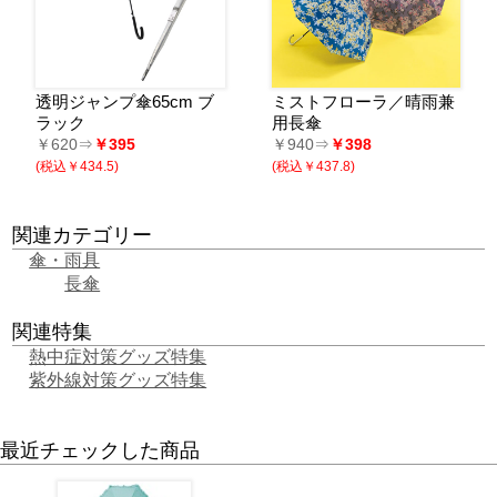
透明ジャンプ傘65cm ブ
ミストフローラ／晴雨兼
ラック
用長傘
￥620⇒
￥395
￥940⇒
￥398
(税込￥434.5)
(税込￥437.8)
関連カテゴリー
傘・雨具
長傘
関連特集
熱中症対策グッズ特集
紫外線対策グッズ特集
最近チェックした商品