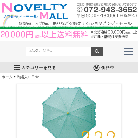
カテゴリーを見る
価格帯
ホーム
文房具
筆記具
防災グッズ
防犯グッズ
インテリア
キッチン
時計
バッグ・財布
ファンシー雑貨
レジャー・ガーデニング
家庭用品
テーブルウェア
繊維製品
美容グッズ
健康グッズ
傘・雨具
食品
カレンダー
スマホ・タブレット・PC関連
キャラクターグッズ
イベントツールキット
>
刺繍入り日傘
メモ・ふせん
ノート・ノートカバー
ファイル・ホルダー
収納ケース・ペンケース
カード・パス・名刺ケース
印鑑・スタンプ
マグネット
電卓
キーホルダー
ルーペ
デスク周りグッズ
その他
単色ボールペン
多色・多機能ペン
国内メーカー筆記具
高級筆記具
マーカー・色鉛筆・クレヨン
シャープペン
万年筆
その他
ライト
電池不要！防災用品
ラジオ
ブランケット・シート
携帯充電可能グッズ
非常食
防災セット
その他
フォトフレーム
アロマディフューザー
ライト・キャンドル
インテリア小物
クッション・チェア
水回り
スチーマー・鍋
調理用品
保存用品
キッチン家電
タイマー
はかり・スケール
その他
置時計・目覚し時計
壁掛時計
多機能時計
電波時計
腕時計・ストップウォッチ
その他
トートバッグ
ポーチ・巾着
エコバッグ
保温冷バッグ
レジカゴバッグ
財布
同柄シリーズ
その他
玩具
アニマルキャラクター
スイーツモチーフ
アクセサリー
お守・縁起物
その他
保温冷バッグ・ケース
水筒・ボトル・タンブラー
ランチボックス
シート・クッション・チェアー
ドライブ・トラベル
ライト・ツール
ガーデニング用品
夏グッズ
その他
紙製品
掃除用品
洗濯用品
生活家電
便利グッズ
セット商品・ギフト商品
メディカル用品
うちわ・扇子
カイロ・湯たんぽ
その他
陶磁器
カップ・湯呑
ガラス製品
おはし類・カトラリー
タンブラー
その他
タオル
クロス・クリーナー
ブランケット
マフラー・スカーフ
衣類
その他
コスメグッズ
ミラー
ネイルケア
バスグッズ
その他
体脂肪対策
マッサージ・リラックス
温湿度管理
歩数計
その他
長傘
折りたたみ傘
晴雨兼用傘
レインコート・ポンチョ
その他
お菓子類
ラーメン
うどん・そば
そうめん
麺類その他
お米・餅
調味料
飲み物
非常食
プチギフト
その他
バッテリー&充電器
タッチペン
クリーナー
PC関連グッズ
スマホ関連グッズ
文房具
バッグ・財布
レジャー用品
テーブルウェア
繊維製品
その他
〜30人用
〜50人用
100人用〜
その他
100円以下
101円～150円
151円～200円
201円～300円
301円～400円
401円～500円
501円～600円
601円～800円
801円～1000円
1001円～1500円
1501円～2000円
2001円～3000円
3001円～5000円
5001円以上