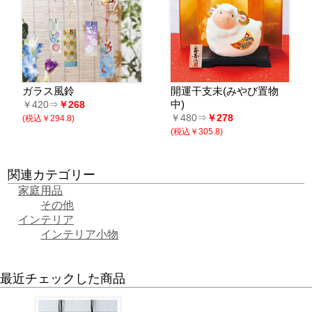
ガラス風鈴
開運干支未(みやび置物
中)
￥420⇒
￥268
￥480⇒
￥278
(税込￥294.8)
(税込￥305.8)
関連カテゴリー
家庭用品
その他
インテリア
インテリア小物
最近チェックした商品