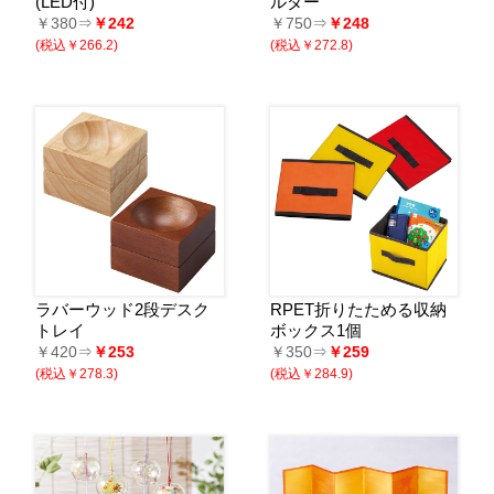
(LED付)
ルダー
￥380⇒
￥242
￥750⇒
￥248
(税込￥266.2)
(税込￥272.8)
ラバーウッド2段デスク
RPET折りたためる収納
トレイ
ボックス1個
￥420⇒
￥253
￥350⇒
￥259
(税込￥278.3)
(税込￥284.9)