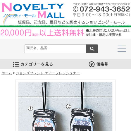
カテゴリーを見る
価格帯
ホーム
文房具
筆記具
防災グッズ
防犯グッズ
インテリア
キッチン
時計
バッグ・財布
ファンシー雑貨
レジャー・ガーデニング
家庭用品
テーブルウェア
繊維製品
美容グッズ
健康グッズ
傘・雨具
食品
カレンダー
スマホ・タブレット・PC関連
キャラクターグッズ
イベントツールキット
>
ジョンズブレンド エアーフレッシュナー
メモ・ふせん
ノート・ノートカバー
ファイル・ホルダー
収納ケース・ペンケース
カード・パス・名刺ケース
印鑑・スタンプ
マグネット
電卓
キーホルダー
ルーペ
デスク周りグッズ
その他
単色ボールペン
多色・多機能ペン
国内メーカー筆記具
高級筆記具
マーカー・色鉛筆・クレヨン
シャープペン
万年筆
その他
ライト
電池不要！防災用品
ラジオ
ブランケット・シート
携帯充電可能グッズ
非常食
防災セット
その他
フォトフレーム
アロマディフューザー
ライト・キャンドル
インテリア小物
クッション・チェア
水回り
スチーマー・鍋
調理用品
保存用品
キッチン家電
タイマー
はかり・スケール
その他
置時計・目覚し時計
壁掛時計
多機能時計
電波時計
腕時計・ストップウォッチ
その他
トートバッグ
ポーチ・巾着
エコバッグ
保温冷バッグ
レジカゴバッグ
財布
同柄シリーズ
その他
玩具
アニマルキャラクター
スイーツモチーフ
アクセサリー
お守・縁起物
その他
保温冷バッグ・ケース
水筒・ボトル・タンブラー
ランチボックス
シート・クッション・チェアー
ドライブ・トラベル
ライト・ツール
ガーデニング用品
夏グッズ
その他
紙製品
掃除用品
洗濯用品
生活家電
便利グッズ
セット商品・ギフト商品
メディカル用品
うちわ・扇子
カイロ・湯たんぽ
その他
陶磁器
カップ・湯呑
ガラス製品
おはし類・カトラリー
タンブラー
その他
タオル
クロス・クリーナー
ブランケット
マフラー・スカーフ
衣類
その他
コスメグッズ
ミラー
ネイルケア
バスグッズ
その他
体脂肪対策
マッサージ・リラックス
温湿度管理
歩数計
その他
長傘
折りたたみ傘
晴雨兼用傘
レインコート・ポンチョ
その他
お菓子類
ラーメン
うどん・そば
そうめん
麺類その他
お米・餅
調味料
飲み物
非常食
プチギフト
その他
バッテリー&充電器
タッチペン
クリーナー
PC関連グッズ
スマホ関連グッズ
文房具
バッグ・財布
レジャー用品
テーブルウェア
繊維製品
その他
〜30人用
〜50人用
100人用〜
その他
100円以下
101円～150円
151円～200円
201円～300円
301円～400円
401円～500円
501円～600円
601円～800円
801円～1000円
1001円～1500円
1501円～2000円
2001円～3000円
3001円～5000円
5001円以上