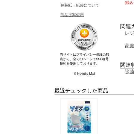
(税込
包装紙・紙袋について
商品提案依頼
関連
レ
家
当サイトはプライバシー保護の観
点から、全てのページでSSL暗号
技術を使用しております。
関連
除
© Novelty Mall
最近チェックした商品