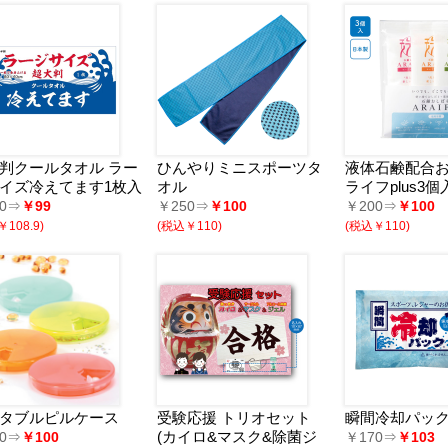
判クールタオル ラー
ひんやりミニスポーツタ
液体石鹸配合お
イズ冷えてます1枚入
オル
ライフplus3個
00⇒
￥99
￥250⇒
￥100
￥200⇒
￥100
108.9)
(税込￥110)
(税込￥110)
タブルピルケース
受験応援 トリオセット
瞬間冷却パック
(カイロ&マスク&除菌ジ
80⇒
￥100
￥170⇒
￥103