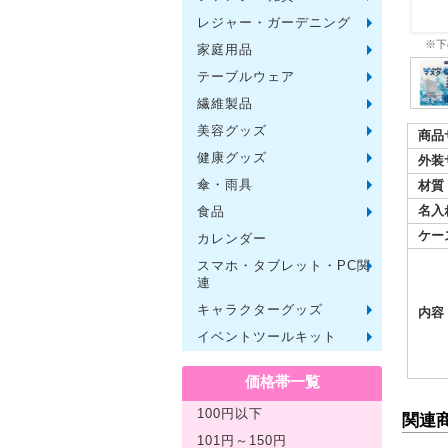
レジャー・ガーデニング
保温冷
水筒・
ランチ
シート
ドライ
ライト
ガーデ
夏グッ
その他
ー
※下
家庭用品
紙製品
掃除用
洗濯用
生活家
便利グ
セット
メディ
うちわ
カイロ
その他
テーブルウェア
陶磁器
カップ
ガラス
おはし
タンブ
その他
繊維製品
タオル
クロス
ブラン
マフラ
衣類
その他
美容グッズ
コスメ
ミラー
ネイル
バスグ
その他
商品
健康グッズ
体脂肪
マッサ
温湿度
歩数計
その他
外装
傘・雨具
長傘
折りた
晴雨兼
レイン
その他
材質
名入
食品
お菓子
ラーメ
うどん
そうめ
麺類そ
お米・
調味料
飲み物
非常食
プチギ
その他
ケー
カレンダー
スマホ・タブレット・PC関
バッテ
タッチ
クリー
PC関
スマホ
連
キャラクターグッズ
文房具
バッグ
レジャ
テーブ
繊維製
その他
内容
イベントツールキット
〜30人
〜50人
100人
その他
価格帯一覧
100円以下
関連
101円～150円