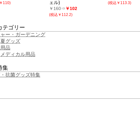
ェル)
￥110)
(税込￥113.3)
￥160⇒
￥102
(税込￥112.2)
カテゴリー
ジャー・ガーデニング
夏グッズ
庭用品
メディカル用品
特集
菌・抗菌グッズ特集