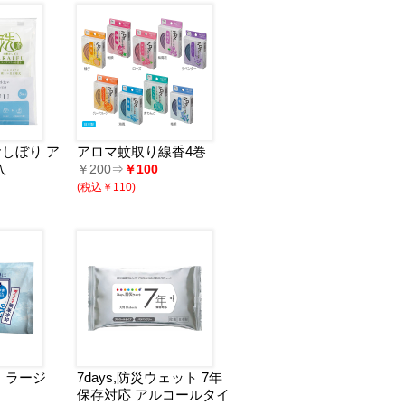
しぼり ア
アロマ蚊取り線香4巻
入
￥200⇒
￥100
(税込￥110)
 ラージ
7days,防災ウェット 7年
保存対応 アルコールタイ