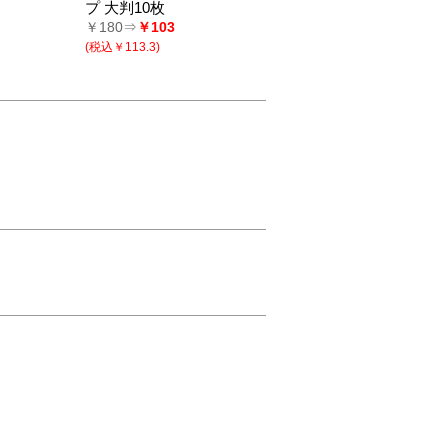
プ 大判10枚
￥180⇒
￥103
(税込￥113.3)