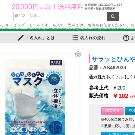
るショッピング・モールです。名入れ、熨斗がけ、包装もお任せください。お
「名入れ」とは
名入れの流れ
よ
サラッとひん
品番：AS482033
ふせん
・ノートカバー
ル・ホルダー
ース・ペンケース
・パス・名刺ケース
スタンプ
ット
ルダー
周りグッズ
通気性が良くムレにく
ールペン
多機能ペン
ーカー筆記具
記具
ー・色鉛筆・クレヨン
プペン
要！防災用品
ケット・シート
電可能グッズ
ット
参考上代
￥200
￥102
販売価格
(
フレーム
ディフューザー
・キャンドル
リア小物
ョン・チェア
マー・鍋
品
品
ン家電
ー
・スケール
注文する
見
・目覚し時計
計
時計
計
・ストップウォッチ
※400個単位でお願
バッグ
・巾着
ッグ
バッグ
ゴバッグ
リーズ
※数量に応じて更に
ルキャラクター
ツモチーフ
サリー
縁起物