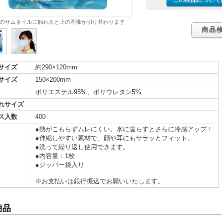
この商品について
バッグ・ケース
ボトル・タンブラー
ボックス
・クッション・チェア
ブ・トラベル
・ツール
ニング用品
ズ
のサムネイルに触れると上の画像が切り替わります
品
品
電
ッズ
商品・ギフト商品
カル用品
・扇子
・湯たんぽ
商品
・湯呑
製品
類・カトラリー
ラー
・クリーナー
ケット
ー・スカーフ
グッズ
ケア
ッズ
サイズ
約290×120mm
対策
ージ・リラックス
管理
サイズ
150×200mm
たみ傘
用傘
コート・ポンチョ
ポリエステル95%、ポリウレタン5%
れサイズ
類
ン
・そば
ん
の他
餅
フト
ス入数
400
●熱がこもらずムレにくい。水に濡らすとさらに冷感アップ！
リー&充電器
ペン
ナー
連グッズ
関連グッズ
●伸縮しやすい素材で、顔や耳にもサラッとフィット。
●洗って繰り返し使用できます。
・財布
ー用品
ルウェア
品
●内容量：1枚
●ジッパー袋入り
用
用
用〜
※お支払いは銀行振込でお願いいたします。
商品