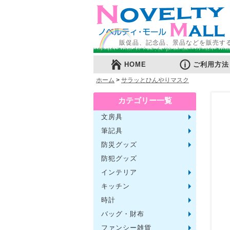
販促品、記念品、景品などを販売す
HOME
ご利用方法
ホーム
>
サラッとひんやりマスク
カテゴリー一覧
文房具
メモ・
ノート
ファイ
収納ケ
カード
印鑑・
マグネ
電卓
キーホ
ルーペ
デスク
その他
筆記具
単色ボ
多色・
国内メ
高級筆
マーカ
シャー
万年筆
その他
防災グッズ
ライト
電池不
ラジオ
ブラン
携帯充
非常食
防災セ
その他
防犯グッズ
インテリア
フォト
アロマ
ライト
インテ
クッシ
キッチン
水回り
スチー
調理用
保存用
キッチ
タイマ
はかり
その他
時計
置時計
壁掛時
多機能
電波時
腕時計
その他
バッグ・財布
トート
ポーチ
エコバ
保温冷
レジカ
財布
同柄シ
その他
ファンシー雑貨
玩具
アニマ
スイー
アクセ
お守・
その他