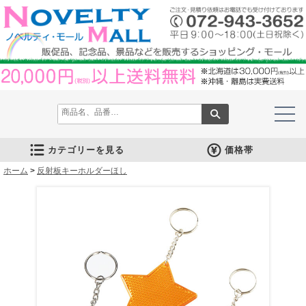
カテゴリーを見る
価格帯
ホーム
文房具
筆記具
防災グッズ
防犯グッズ
インテリア
キッチン
時計
バッグ・財布
ファンシー雑貨
レジャー・ガーデニング
家庭用品
テーブルウェア
繊維製品
美容グッズ
健康グッズ
傘・雨具
食品
カレンダー
スマホ・タブレット・PC関連
キャラクターグッズ
イベントツールキット
>
反射板キーホルダーほし
メモ・ふせん
ノート・ノートカバー
ファイル・ホルダー
収納ケース・ペンケース
カード・パス・名刺ケース
印鑑・スタンプ
マグネット
電卓
キーホルダー
ルーペ
デスク周りグッズ
その他
単色ボールペン
多色・多機能ペン
国内メーカー筆記具
高級筆記具
マーカー・色鉛筆・クレヨン
シャープペン
万年筆
その他
ライト
電池不要！防災用品
ラジオ
ブランケット・シート
携帯充電可能グッズ
非常食
防災セット
その他
フォトフレーム
アロマディフューザー
ライト・キャンドル
インテリア小物
クッション・チェア
水回り
スチーマー・鍋
調理用品
保存用品
キッチン家電
タイマー
はかり・スケール
その他
置時計・目覚し時計
壁掛時計
多機能時計
電波時計
腕時計・ストップウォッチ
その他
トートバッグ
ポーチ・巾着
エコバッグ
保温冷バッグ
レジカゴバッグ
財布
同柄シリーズ
その他
玩具
アニマルキャラクター
スイーツモチーフ
アクセサリー
お守・縁起物
その他
保温冷バッグ・ケース
水筒・ボトル・タンブラー
ランチボックス
シート・クッション・チェアー
ドライブ・トラベル
ライト・ツール
ガーデニング用品
夏グッズ
その他
紙製品
掃除用品
洗濯用品
生活家電
便利グッズ
セット商品・ギフト商品
メディカル用品
うちわ・扇子
カイロ・湯たんぽ
その他
陶磁器
カップ・湯呑
ガラス製品
おはし類・カトラリー
タンブラー
その他
タオル
クロス・クリーナー
ブランケット
マフラー・スカーフ
衣類
その他
コスメグッズ
ミラー
ネイルケア
バスグッズ
その他
体脂肪対策
マッサージ・リラックス
温湿度管理
歩数計
その他
長傘
折りたたみ傘
晴雨兼用傘
レインコート・ポンチョ
その他
お菓子類
ラーメン
うどん・そば
そうめん
麺類その他
お米・餅
調味料
飲み物
非常食
プチギフト
その他
バッテリー&充電器
タッチペン
クリーナー
PC関連グッズ
スマホ関連グッズ
文房具
バッグ・財布
レジャー用品
テーブルウェア
繊維製品
その他
〜30人用
〜50人用
100人用〜
その他
100円以下
101円～150円
151円～200円
201円～300円
301円～400円
401円～500円
501円～600円
601円～800円
801円～1000円
1001円～1500円
1501円～2000円
2001円～3000円
3001円～5000円
5001円以上