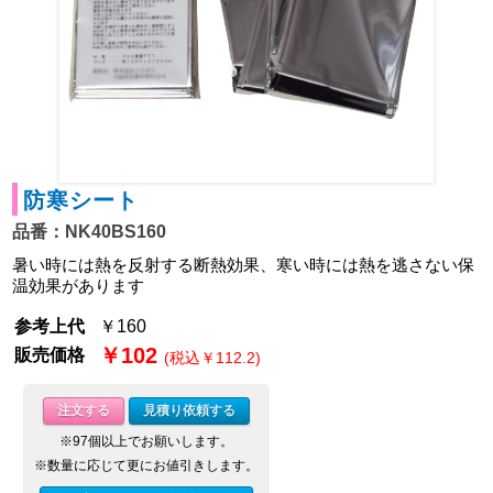
防寒シート
品番：NK40BS160
暑い時には熱を反射する断熱効果、寒い時には熱を逃さない保
温効果があります
参考上代
￥160
￥102
販売価格
(税込￥112.2)
注文する
見積り依頼する
※97個以上でお願いします。
※数量に応じて更にお値引きします。