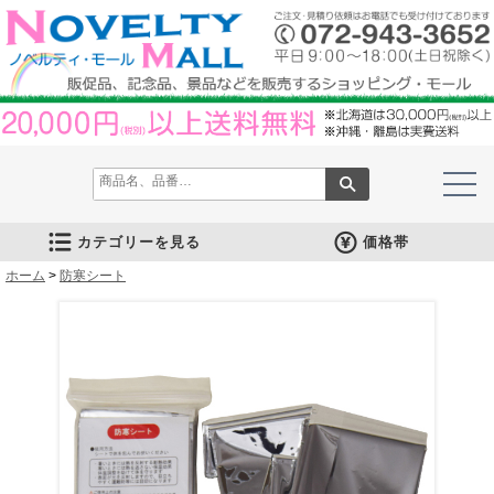
カテゴリーを見る
価格帯
ホーム
文房具
筆記具
防災グッズ
防犯グッズ
インテリア
キッチン
時計
バッグ・財布
ファンシー雑貨
レジャー・ガーデニング
家庭用品
テーブルウェア
繊維製品
美容グッズ
健康グッズ
傘・雨具
食品
カレンダー
スマホ・タブレット・PC関連
キャラクターグッズ
イベントツールキット
>
防寒シート
メモ・ふせん
ノート・ノートカバー
ファイル・ホルダー
収納ケース・ペンケース
カード・パス・名刺ケース
印鑑・スタンプ
マグネット
電卓
キーホルダー
ルーペ
デスク周りグッズ
その他
単色ボールペン
多色・多機能ペン
国内メーカー筆記具
高級筆記具
マーカー・色鉛筆・クレヨン
シャープペン
万年筆
その他
ライト
電池不要！防災用品
ラジオ
ブランケット・シート
携帯充電可能グッズ
非常食
防災セット
その他
フォトフレーム
アロマディフューザー
ライト・キャンドル
インテリア小物
クッション・チェア
水回り
スチーマー・鍋
調理用品
保存用品
キッチン家電
タイマー
はかり・スケール
その他
置時計・目覚し時計
壁掛時計
多機能時計
電波時計
腕時計・ストップウォッチ
その他
トートバッグ
ポーチ・巾着
エコバッグ
保温冷バッグ
レジカゴバッグ
財布
同柄シリーズ
その他
玩具
アニマルキャラクター
スイーツモチーフ
アクセサリー
お守・縁起物
その他
保温冷バッグ・ケース
水筒・ボトル・タンブラー
ランチボックス
シート・クッション・チェアー
ドライブ・トラベル
ライト・ツール
ガーデニング用品
夏グッズ
その他
紙製品
掃除用品
洗濯用品
生活家電
便利グッズ
セット商品・ギフト商品
メディカル用品
うちわ・扇子
カイロ・湯たんぽ
その他
陶磁器
カップ・湯呑
ガラス製品
おはし類・カトラリー
タンブラー
その他
タオル
クロス・クリーナー
ブランケット
マフラー・スカーフ
衣類
その他
コスメグッズ
ミラー
ネイルケア
バスグッズ
その他
体脂肪対策
マッサージ・リラックス
温湿度管理
歩数計
その他
長傘
折りたたみ傘
晴雨兼用傘
レインコート・ポンチョ
その他
お菓子類
ラーメン
うどん・そば
そうめん
麺類その他
お米・餅
調味料
飲み物
非常食
プチギフト
その他
バッテリー&充電器
タッチペン
クリーナー
PC関連グッズ
スマホ関連グッズ
文房具
バッグ・財布
レジャー用品
テーブルウェア
繊維製品
その他
〜30人用
〜50人用
100人用〜
その他
100円以下
101円～150円
151円～200円
201円～300円
301円～400円
401円～500円
501円～600円
601円～800円
801円～1000円
1001円～1500円
1501円～2000円
2001円～3000円
3001円～5000円
5001円以上