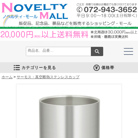
カテゴリーを見る
価格帯
ホーム
文房具
筆記具
防災グッズ
防犯グッズ
インテリア
キッチン
時計
バッグ・財布
ファンシー雑貨
レジャー・ガーデニング
家庭用品
テーブルウェア
繊維製品
美容グッズ
健康グッズ
傘・雨具
食品
カレンダー
スマホ・タブレット・PC関連
キャラクターグッズ
イベントツールキット
>
サーモス・真空断熱ステンレスカップ
メモ・ふせん
ノート・ノートカバー
ファイル・ホルダー
収納ケース・ペンケース
カード・パス・名刺ケース
印鑑・スタンプ
マグネット
電卓
キーホルダー
ルーペ
デスク周りグッズ
その他
単色ボールペン
多色・多機能ペン
国内メーカー筆記具
高級筆記具
マーカー・色鉛筆・クレヨン
シャープペン
万年筆
その他
ライト
電池不要！防災用品
ラジオ
ブランケット・シート
携帯充電可能グッズ
非常食
防災セット
その他
フォトフレーム
アロマディフューザー
ライト・キャンドル
インテリア小物
クッション・チェア
水回り
スチーマー・鍋
調理用品
保存用品
キッチン家電
タイマー
はかり・スケール
その他
置時計・目覚し時計
壁掛時計
多機能時計
電波時計
腕時計・ストップウォッチ
その他
トートバッグ
ポーチ・巾着
エコバッグ
保温冷バッグ
レジカゴバッグ
財布
同柄シリーズ
その他
玩具
アニマルキャラクター
スイーツモチーフ
アクセサリー
お守・縁起物
その他
保温冷バッグ・ケース
水筒・ボトル・タンブラー
ランチボックス
シート・クッション・チェアー
ドライブ・トラベル
ライト・ツール
ガーデニング用品
夏グッズ
その他
紙製品
掃除用品
洗濯用品
生活家電
便利グッズ
セット商品・ギフト商品
メディカル用品
うちわ・扇子
カイロ・湯たんぽ
その他
陶磁器
カップ・湯呑
ガラス製品
おはし類・カトラリー
タンブラー
その他
タオル
クロス・クリーナー
ブランケット
マフラー・スカーフ
衣類
その他
コスメグッズ
ミラー
ネイルケア
バスグッズ
その他
体脂肪対策
マッサージ・リラックス
温湿度管理
歩数計
その他
長傘
折りたたみ傘
晴雨兼用傘
レインコート・ポンチョ
その他
お菓子類
ラーメン
うどん・そば
そうめん
麺類その他
お米・餅
調味料
飲み物
非常食
プチギフト
その他
バッテリー&充電器
タッチペン
クリーナー
PC関連グッズ
スマホ関連グッズ
文房具
バッグ・財布
レジャー用品
テーブルウェア
繊維製品
その他
〜30人用
〜50人用
100人用〜
その他
100円以下
101円～150円
151円～200円
201円～300円
301円～400円
401円～500円
501円～600円
601円～800円
801円～1000円
1001円～1500円
1501円～2000円
2001円～3000円
3001円～5000円
5001円以上