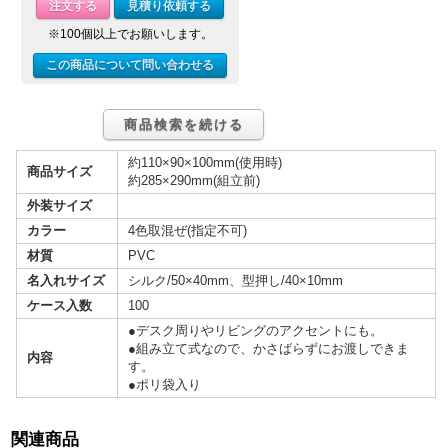
注文する
見積り依頼する
※100個以上でお願いします。
この商品について問い合わせる
商品検索を続ける
約110×90×100mm(使用時)
商品サイズ
約285×290mm(組立前)
外装サイズ
カラー
4色取混ぜ(指定不可)
材質
PVC
名入れサイズ
シルク/50×40mm、型押し/40×10mm
ケース入数
100
●デスク周りやリビングのアクセントにも。
●組み立て式なので、かさばらずにお渡しできま
内容
す。
●ポリ袋入り
関連商品