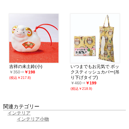
吉祥の未土鈴(小)
いつまでもお元気で ボッ
クスティッシュカバー(吊
￥350⇒
￥198
り下げタイプ)
(税込￥217.8)
￥460⇒
￥199
(税込￥218.9)
関連カテゴリー
インテリア
インテリア小物