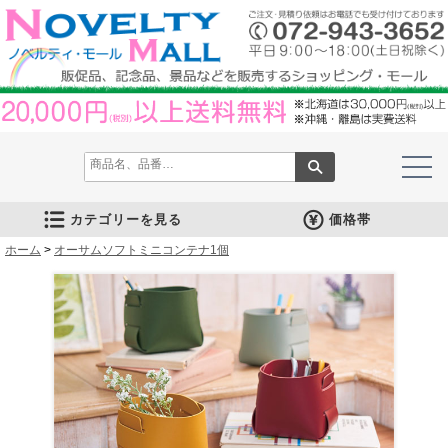
カテゴリーを見る
価格帯
ホーム
文房具
筆記具
防災グッズ
防犯グッズ
インテリア
キッチン
時計
バッグ・財布
ファンシー雑貨
レジャー・ガーデニング
家庭用品
テーブルウェア
繊維製品
美容グッズ
健康グッズ
傘・雨具
食品
カレンダー
スマホ・タブレット・PC関連
キャラクターグッズ
イベントツールキット
>
オーサムソフトミニコンテナ1個
メモ・ふせん
ノート・ノートカバー
ファイル・ホルダー
収納ケース・ペンケース
カード・パス・名刺ケース
印鑑・スタンプ
マグネット
電卓
キーホルダー
ルーペ
デスク周りグッズ
その他
単色ボールペン
多色・多機能ペン
国内メーカー筆記具
高級筆記具
マーカー・色鉛筆・クレヨン
シャープペン
万年筆
その他
ライト
電池不要！防災用品
ラジオ
ブランケット・シート
携帯充電可能グッズ
非常食
防災セット
その他
フォトフレーム
アロマディフューザー
ライト・キャンドル
インテリア小物
クッション・チェア
水回り
スチーマー・鍋
調理用品
保存用品
キッチン家電
タイマー
はかり・スケール
その他
置時計・目覚し時計
壁掛時計
多機能時計
電波時計
腕時計・ストップウォッチ
その他
トートバッグ
ポーチ・巾着
エコバッグ
保温冷バッグ
レジカゴバッグ
財布
同柄シリーズ
その他
玩具
アニマルキャラクター
スイーツモチーフ
アクセサリー
お守・縁起物
その他
保温冷バッグ・ケース
水筒・ボトル・タンブラー
ランチボックス
シート・クッション・チェアー
ドライブ・トラベル
ライト・ツール
ガーデニング用品
夏グッズ
その他
紙製品
掃除用品
洗濯用品
生活家電
便利グッズ
セット商品・ギフト商品
メディカル用品
うちわ・扇子
カイロ・湯たんぽ
その他
陶磁器
カップ・湯呑
ガラス製品
おはし類・カトラリー
タンブラー
その他
タオル
クロス・クリーナー
ブランケット
マフラー・スカーフ
衣類
その他
コスメグッズ
ミラー
ネイルケア
バスグッズ
その他
体脂肪対策
マッサージ・リラックス
温湿度管理
歩数計
その他
長傘
折りたたみ傘
晴雨兼用傘
レインコート・ポンチョ
その他
お菓子類
ラーメン
うどん・そば
そうめん
麺類その他
お米・餅
調味料
飲み物
非常食
プチギフト
その他
バッテリー&充電器
タッチペン
クリーナー
PC関連グッズ
スマホ関連グッズ
文房具
バッグ・財布
レジャー用品
テーブルウェア
繊維製品
その他
〜30人用
〜50人用
100人用〜
その他
100円以下
101円～150円
151円～200円
201円～300円
301円～400円
401円～500円
501円～600円
601円～800円
801円～1000円
1001円～1500円
1501円～2000円
2001円～3000円
3001円～5000円
5001円以上