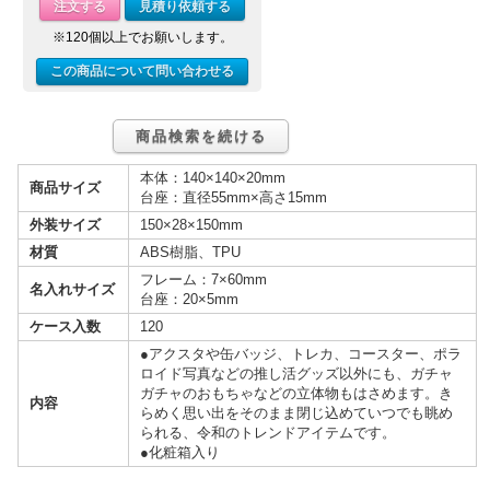
注文する
見積り依頼する
※120個以上でお願いします。
この商品について問い合わせる
商品検索を続ける
本体：140×140×20mm
商品サイズ
台座：直径55mm×高さ15mm
外装サイズ
150×28×150mm
材質
ABS樹脂、TPU
フレーム：7×60mm
名入れサイズ
台座：20×5mm
ケース入数
120
●アクスタや缶バッジ、トレカ、コースター、ポラ
ロイド写真などの推し活グッズ以外にも、ガチャ
ガチャのおもちゃなどの立体物もはさめます。き
内容
らめく思い出をそのまま閉じ込めていつでも眺め
られる、令和のトレンドアイテムです。
●化粧箱入り