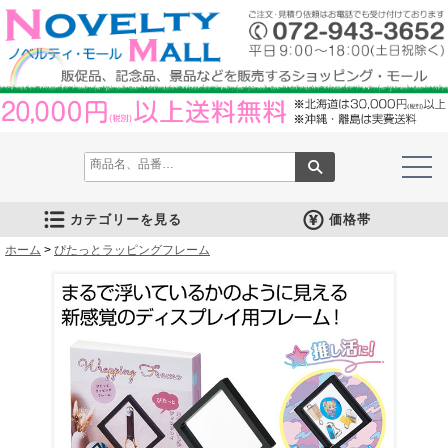
カテゴリーを見る
価格帯
ホーム
文房具
筆記具
防災グッズ
防犯グッズ
インテリア
キッチン
時計
バッグ・財布
ファンシー雑貨
レジャー・ガーデニング
家庭用品
テーブルウェア
繊維製品
美容グッズ
健康グッズ
傘・雨具
食品
カレンダー
スマホ・タブレット・PC関連
キャラクターグッズ
イベントツールキット
>
ぴたっとラッピングフレーム
メモ・ふせん
ノート・ノートカバー
ファイル・ホルダー
収納ケース・ペンケース
カード・パス・名刺ケース
印鑑・スタンプ
マグネット
電卓
キーホルダー
ルーペ
デスク周りグッズ
その他
単色ボールペン
多色・多機能ペン
国内メーカー筆記具
高級筆記具
マーカー・色鉛筆・クレヨン
シャープペン
万年筆
その他
ライト
電池不要！防災用品
ラジオ
ブランケット・シート
携帯充電可能グッズ
非常食
防災セット
その他
フォトフレーム
アロマディフューザー
ライト・キャンドル
インテリア小物
クッション・チェア
水回り
スチーマー・鍋
調理用品
保存用品
キッチン家電
タイマー
はかり・スケール
その他
置時計・目覚し時計
壁掛時計
多機能時計
電波時計
腕時計・ストップウォッチ
その他
トートバッグ
ポーチ・巾着
エコバッグ
保温冷バッグ
レジカゴバッグ
財布
同柄シリーズ
その他
玩具
アニマルキャラクター
スイーツモチーフ
アクセサリー
お守・縁起物
その他
保温冷バッグ・ケース
水筒・ボトル・タンブラー
ランチボックス
シート・クッション・チェアー
ドライブ・トラベル
ライト・ツール
ガーデニング用品
夏グッズ
その他
紙製品
掃除用品
洗濯用品
生活家電
便利グッズ
セット商品・ギフト商品
メディカル用品
うちわ・扇子
カイロ・湯たんぽ
その他
陶磁器
カップ・湯呑
ガラス製品
おはし類・カトラリー
タンブラー
その他
タオル
クロス・クリーナー
ブランケット
マフラー・スカーフ
衣類
その他
コスメグッズ
ミラー
ネイルケア
バスグッズ
その他
体脂肪対策
マッサージ・リラックス
温湿度管理
歩数計
その他
長傘
折りたたみ傘
晴雨兼用傘
レインコート・ポンチョ
その他
お菓子類
ラーメン
うどん・そば
そうめん
麺類その他
お米・餅
調味料
飲み物
非常食
プチギフト
その他
バッテリー&充電器
タッチペン
クリーナー
PC関連グッズ
スマホ関連グッズ
文房具
バッグ・財布
レジャー用品
テーブルウェア
繊維製品
その他
〜30人用
〜50人用
100人用〜
その他
100円以下
101円～150円
151円～200円
201円～300円
301円～400円
401円～500円
501円～600円
601円～800円
801円～1000円
1001円～1500円
1501円～2000円
2001円～3000円
3001円～5000円
5001円以上