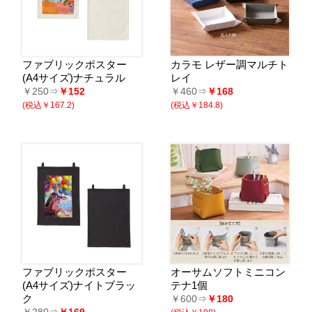
ファブリックポスター
カラモ レザー調マルチト
(A4サイズ)ナチュラル
レイ
￥250⇒
￥152
￥460⇒
￥168
(税込￥167.2)
(税込￥184.8)
ファブリックポスター
オーサムソフトミニコン
(A4サイズ)ナイトブラッ
テナ1個
ク
￥600⇒
￥180
￥280⇒
￥169