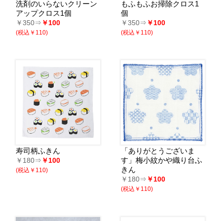
洗剤のいらないクリーン
もふもふお掃除クロス1
アップクロス1個
個
￥350⇒
￥100
￥350⇒
￥100
(税込￥110)
(税込￥110)
寿司柄ふきん
「ありがとうございま
す」梅小紋かや織り台ふ
￥180⇒
￥100
きん
(税込￥110)
￥180⇒
￥100
(税込￥110)