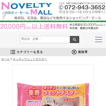
カテゴリーを見る
価格帯
ホーム
文房具
筆記具
防災グッズ
防犯グッズ
インテリア
キッチン
時計
バッグ・財布
ファンシー雑貨
レジャー・ガーデニング
家庭用品
テーブルウェア
繊維製品
美容グッズ
健康グッズ
傘・雨具
食品
カレンダー
スマホ・タブレット・PC関連
キャラクターグッズ
イベントツールキット
>
キッチンウェットダスター
メモ・ふせん
ノート・ノートカバー
ファイル・ホルダー
収納ケース・ペンケース
カード・パス・名刺ケース
印鑑・スタンプ
マグネット
電卓
キーホルダー
ルーペ
デスク周りグッズ
その他
単色ボールペン
多色・多機能ペン
国内メーカー筆記具
高級筆記具
マーカー・色鉛筆・クレヨン
シャープペン
万年筆
その他
ライト
電池不要！防災用品
ラジオ
ブランケット・シート
携帯充電可能グッズ
非常食
防災セット
その他
フォトフレーム
アロマディフューザー
ライト・キャンドル
インテリア小物
クッション・チェア
水回り
スチーマー・鍋
調理用品
保存用品
キッチン家電
タイマー
はかり・スケール
その他
置時計・目覚し時計
壁掛時計
多機能時計
電波時計
腕時計・ストップウォッチ
その他
トートバッグ
ポーチ・巾着
エコバッグ
保温冷バッグ
レジカゴバッグ
財布
同柄シリーズ
その他
玩具
アニマルキャラクター
スイーツモチーフ
アクセサリー
お守・縁起物
その他
保温冷バッグ・ケース
水筒・ボトル・タンブラー
ランチボックス
シート・クッション・チェアー
ドライブ・トラベル
ライト・ツール
ガーデニング用品
夏グッズ
その他
紙製品
掃除用品
洗濯用品
生活家電
便利グッズ
セット商品・ギフト商品
メディカル用品
うちわ・扇子
カイロ・湯たんぽ
その他
陶磁器
カップ・湯呑
ガラス製品
おはし類・カトラリー
タンブラー
その他
タオル
クロス・クリーナー
ブランケット
マフラー・スカーフ
衣類
その他
コスメグッズ
ミラー
ネイルケア
バスグッズ
その他
体脂肪対策
マッサージ・リラックス
温湿度管理
歩数計
その他
長傘
折りたたみ傘
晴雨兼用傘
レインコート・ポンチョ
その他
お菓子類
ラーメン
うどん・そば
そうめん
麺類その他
お米・餅
調味料
飲み物
非常食
プチギフト
その他
バッテリー&充電器
タッチペン
クリーナー
PC関連グッズ
スマホ関連グッズ
文房具
バッグ・財布
レジャー用品
テーブルウェア
繊維製品
その他
〜30人用
〜50人用
100人用〜
その他
100円以下
101円～150円
151円～200円
201円～300円
301円～400円
401円～500円
501円～600円
601円～800円
801円～1000円
1001円～1500円
1501円～2000円
2001円～3000円
3001円～5000円
5001円以上