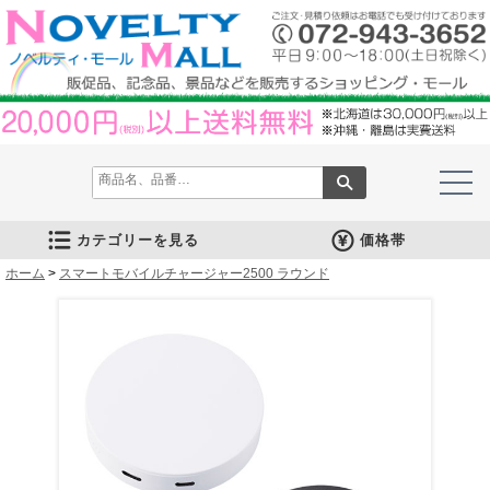
カテゴリーを見る
価格帯
ホーム
文房具
筆記具
防災グッズ
防犯グッズ
インテリア
キッチン
時計
バッグ・財布
ファンシー雑貨
レジャー・ガーデニング
家庭用品
テーブルウェア
繊維製品
美容グッズ
健康グッズ
傘・雨具
食品
カレンダー
スマホ・タブレット・PC関連
キャラクターグッズ
イベントツールキット
>
スマートモバイルチャージャー2500 ラウンド
メモ・ふせん
ノート・ノートカバー
ファイル・ホルダー
収納ケース・ペンケース
カード・パス・名刺ケース
印鑑・スタンプ
マグネット
電卓
キーホルダー
ルーペ
デスク周りグッズ
その他
単色ボールペン
多色・多機能ペン
国内メーカー筆記具
高級筆記具
マーカー・色鉛筆・クレヨン
シャープペン
万年筆
その他
ライト
電池不要！防災用品
ラジオ
ブランケット・シート
携帯充電可能グッズ
非常食
防災セット
その他
フォトフレーム
アロマディフューザー
ライト・キャンドル
インテリア小物
クッション・チェア
水回り
スチーマー・鍋
調理用品
保存用品
キッチン家電
タイマー
はかり・スケール
その他
置時計・目覚し時計
壁掛時計
多機能時計
電波時計
腕時計・ストップウォッチ
その他
トートバッグ
ポーチ・巾着
エコバッグ
保温冷バッグ
レジカゴバッグ
財布
同柄シリーズ
その他
玩具
アニマルキャラクター
スイーツモチーフ
アクセサリー
お守・縁起物
その他
保温冷バッグ・ケース
水筒・ボトル・タンブラー
ランチボックス
シート・クッション・チェアー
ドライブ・トラベル
ライト・ツール
ガーデニング用品
夏グッズ
その他
紙製品
掃除用品
洗濯用品
生活家電
便利グッズ
セット商品・ギフト商品
メディカル用品
うちわ・扇子
カイロ・湯たんぽ
その他
陶磁器
カップ・湯呑
ガラス製品
おはし類・カトラリー
タンブラー
その他
タオル
クロス・クリーナー
ブランケット
マフラー・スカーフ
衣類
その他
コスメグッズ
ミラー
ネイルケア
バスグッズ
その他
体脂肪対策
マッサージ・リラックス
温湿度管理
歩数計
その他
長傘
折りたたみ傘
晴雨兼用傘
レインコート・ポンチョ
その他
お菓子類
ラーメン
うどん・そば
そうめん
麺類その他
お米・餅
調味料
飲み物
非常食
プチギフト
その他
バッテリー&充電器
タッチペン
クリーナー
PC関連グッズ
スマホ関連グッズ
文房具
バッグ・財布
レジャー用品
テーブルウェア
繊維製品
その他
〜30人用
〜50人用
100人用〜
その他
100円以下
101円～150円
151円～200円
201円～300円
301円～400円
401円～500円
501円～600円
601円～800円
801円～1000円
1001円～1500円
1501円～2000円
2001円～3000円
3001円～5000円
5001円以上