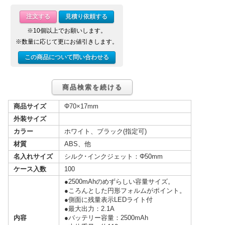
注文する
見積り依頼する
※10個以上でお願いします。
※数量に応じて更にお値引きします。
この商品について問い合わせる
商品検索を続ける
商品サイズ
Φ70×17mm
外装サイズ
カラー
ホワイト、ブラック(指定可)
材質
ABS、他
名入れサイズ
シルク･インクジェット：Φ50mm
ケース入数
100
●2500mAhのめずらしい容量サイズ。
●ころんとした円形フォルムがポイント。
●側面に残量表示LEDライト付
●最大出力：2.1A
内容
●バッテリー容量：2500mAh