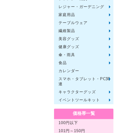
レジャー・ガーデニング
保温冷
水筒・
ランチ
シート
ドライ
ライト
ガーデ
夏グッ
その他
ー
家庭用品
紙製品
掃除用
洗濯用
生活家
便利グ
セット
メディ
うちわ
カイロ
その他
テーブルウェア
陶磁器
カップ
ガラス
おはし
タンブ
その他
繊維製品
タオル
クロス
ブラン
マフラ
衣類
その他
美容グッズ
コスメ
ミラー
ネイル
バスグ
その他
健康グッズ
体脂肪
マッサ
温湿度
歩数計
その他
傘・雨具
長傘
折りた
晴雨兼
レイン
その他
食品
お菓子
ラーメ
うどん
そうめ
麺類そ
お米・
調味料
飲み物
非常食
プチギ
その他
カレンダー
スマホ・タブレット・PC関
バッテ
タッチ
クリー
PC関
スマホ
連
キャラクターグッズ
文房具
バッグ
レジャ
テーブ
繊維製
その他
イベントツールキット
〜30人
〜50人
100人
その他
価格帯一覧
100円以下
101円～150円