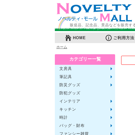
販促品、記念品、景品などを販売す
HOME
ご利用方法
ホーム
カテゴリー一覧
文房具
メモ・
ノート
ファイ
収納ケ
カード
印鑑・
マグネ
電卓
キーホ
ルーペ
デスク
その他
筆記具
単色ボ
多色・
国内メ
高級筆
マーカ
シャー
万年筆
その他
防災グッズ
ライト
電池不
ラジオ
ブラン
携帯充
非常食
防災セ
その他
防犯グッズ
インテリア
フォト
アロマ
ライト
インテ
クッシ
キッチン
水回り
スチー
調理用
保存用
キッチ
タイマ
はかり
その他
時計
置時計
壁掛時
多機能
電波時
腕時計
その他
バッグ・財布
トート
ポーチ
エコバ
保温冷
レジカ
財布
同柄シ
その他
ファンシー雑貨
玩具
アニマ
スイー
アクセ
お守・
その他