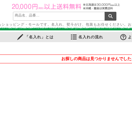
るショッピング・モールです。名入れ、熨斗がけ、包装もお任せください。お
「名入れ」とは
名入れの流れ
よ
お探しの商品は見つかりませんでした
ふせん
・ノートカバー
ル・ホルダー
ース・ペンケース
・パス・名刺ケース
スタンプ
ット
ルダー
周りグッズ
ールペン
多機能ペン
ーカー筆記具
記具
ー・色鉛筆・クレヨン
プペン
要！防災用品
ケット・シート
電可能グッズ
ット
フレーム
ディフューザー
・キャンドル
リア小物
ョン・チェア
マー・鍋
品
品
ン家電
ー
・スケール
・目覚し時計
計
時計
計
・ストップウォッチ
バッグ
・巾着
ッグ
バッグ
ゴバッグ
リーズ
ルキャラクター
ツモチーフ
サリー
縁起物