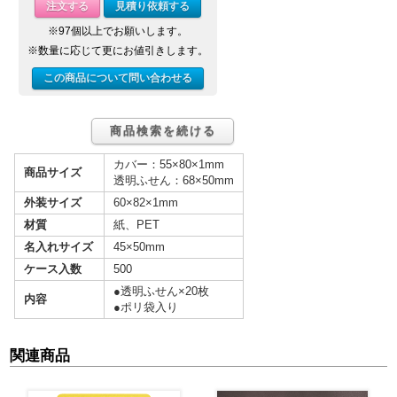
注文する
見積り依頼する
※97個以上でお願いします。
※数量に応じて更にお値引きします。
この商品について問い合わせる
商品検索を続ける
カバー：55×80×1mm
商品サイズ
透明ふせん：68×50mm
外装サイズ
60×82×1mm
材質
紙、PET
名入れサイズ
45×50mm
ケース入数
500
●透明ふせん×20枚
内容
●ポリ袋入り
関連商品