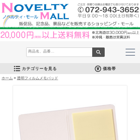
カテゴリーを見る
価格帯
ホーム
文房具
筆記具
防災グッズ
防犯グッズ
インテリア
キッチン
時計
バッグ・財布
ファンシー雑貨
レジャー・ガーデニング
家庭用品
テーブルウェア
繊維製品
美容グッズ
健康グッズ
傘・雨具
食品
カレンダー
スマホ・タブレット・PC関連
キャラクターグッズ
イベントツールキット
>
透明フィルムメモパッド
メモ・ふせん
ノート・ノートカバー
ファイル・ホルダー
収納ケース・ペンケース
カード・パス・名刺ケース
印鑑・スタンプ
マグネット
電卓
キーホルダー
ルーペ
デスク周りグッズ
その他
単色ボールペン
多色・多機能ペン
国内メーカー筆記具
高級筆記具
マーカー・色鉛筆・クレヨン
シャープペン
万年筆
その他
ライト
電池不要！防災用品
ラジオ
ブランケット・シート
携帯充電可能グッズ
非常食
防災セット
その他
フォトフレーム
アロマディフューザー
ライト・キャンドル
インテリア小物
クッション・チェア
水回り
スチーマー・鍋
調理用品
保存用品
キッチン家電
タイマー
はかり・スケール
その他
置時計・目覚し時計
壁掛時計
多機能時計
電波時計
腕時計・ストップウォッチ
その他
トートバッグ
ポーチ・巾着
エコバッグ
保温冷バッグ
レジカゴバッグ
財布
同柄シリーズ
その他
玩具
アニマルキャラクター
スイーツモチーフ
アクセサリー
お守・縁起物
その他
保温冷バッグ・ケース
水筒・ボトル・タンブラー
ランチボックス
シート・クッション・チェアー
ドライブ・トラベル
ライト・ツール
ガーデニング用品
夏グッズ
その他
紙製品
掃除用品
洗濯用品
生活家電
便利グッズ
セット商品・ギフト商品
メディカル用品
うちわ・扇子
カイロ・湯たんぽ
その他
陶磁器
カップ・湯呑
ガラス製品
おはし類・カトラリー
タンブラー
その他
タオル
クロス・クリーナー
ブランケット
マフラー・スカーフ
衣類
その他
コスメグッズ
ミラー
ネイルケア
バスグッズ
その他
体脂肪対策
マッサージ・リラックス
温湿度管理
歩数計
その他
長傘
折りたたみ傘
晴雨兼用傘
レインコート・ポンチョ
その他
お菓子類
ラーメン
うどん・そば
そうめん
麺類その他
お米・餅
調味料
飲み物
非常食
プチギフト
その他
バッテリー&充電器
タッチペン
クリーナー
PC関連グッズ
スマホ関連グッズ
文房具
バッグ・財布
レジャー用品
テーブルウェア
繊維製品
その他
〜30人用
〜50人用
100人用〜
その他
100円以下
101円～150円
151円～200円
201円～300円
301円～400円
401円～500円
501円～600円
601円～800円
801円～1000円
1001円～1500円
1501円～2000円
2001円～3000円
3001円～5000円
5001円以上