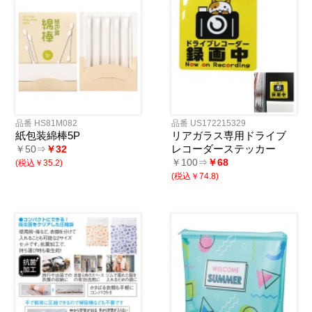
品番 HS81M082
品番 US172215329
紙包装綿棒5P
リアガラス専用ドライブ
レコーダーステッカー
￥50⇒
￥32
￥100⇒
￥68
(税込￥35.2)
(税込￥74.8)