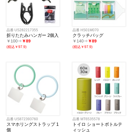
品番 US282217355
品番 HS01M070
折りたたみハンガー 2個入
クラッチバッグ
￥100⇒
￥89
￥140⇒
￥89
(税込￥97.9)
(税込￥97.9)
品番 US872393760
品番 MT6535578
スマホリングストラップ 1
トイロ ショートボトルテ
個
ィッシュ