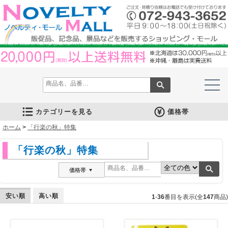
カテゴリーを見る
価格帯
ホーム
文房具
筆記具
防災グッズ
防犯グッズ
インテリア
キッチン
時計
バッグ・財布
ファンシー雑貨
レジャー・ガーデニング
家庭用品
テーブルウェア
繊維製品
美容グッズ
健康グッズ
傘・雨具
食品
カレンダー
スマホ・タブレット・PC関連
キャラクターグッズ
イベントツールキット
>
「行楽の秋」特集
メモ・ふせん
ノート・ノートカバー
ファイル・ホルダー
収納ケース・ペンケース
カード・パス・名刺ケース
印鑑・スタンプ
マグネット
電卓
キーホルダー
ルーペ
デスク周りグッズ
その他
単色ボールペン
多色・多機能ペン
国内メーカー筆記具
高級筆記具
マーカー・色鉛筆・クレヨン
シャープペン
万年筆
その他
ライト
電池不要！防災用品
ラジオ
ブランケット・シート
携帯充電可能グッズ
非常食
防災セット
その他
フォトフレーム
アロマディフューザー
ライト・キャンドル
インテリア小物
クッション・チェア
水回り
スチーマー・鍋
調理用品
保存用品
キッチン家電
タイマー
はかり・スケール
その他
置時計・目覚し時計
壁掛時計
多機能時計
電波時計
腕時計・ストップウォッチ
その他
トートバッグ
ポーチ・巾着
エコバッグ
保温冷バッグ
レジカゴバッグ
財布
同柄シリーズ
その他
玩具
アニマルキャラクター
スイーツモチーフ
アクセサリー
お守・縁起物
その他
保温冷バッグ・ケース
水筒・ボトル・タンブラー
ランチボックス
シート・クッション・チェアー
ドライブ・トラベル
ライト・ツール
ガーデニング用品
夏グッズ
その他
紙製品
掃除用品
洗濯用品
生活家電
便利グッズ
セット商品・ギフト商品
メディカル用品
うちわ・扇子
カイロ・湯たんぽ
その他
陶磁器
カップ・湯呑
ガラス製品
おはし類・カトラリー
タンブラー
その他
タオル
クロス・クリーナー
ブランケット
マフラー・スカーフ
衣類
その他
コスメグッズ
ミラー
ネイルケア
バスグッズ
その他
体脂肪対策
マッサージ・リラックス
温湿度管理
歩数計
その他
長傘
折りたたみ傘
晴雨兼用傘
レインコート・ポンチョ
その他
お菓子類
ラーメン
うどん・そば
そうめん
麺類その他
お米・餅
調味料
飲み物
非常食
プチギフト
その他
バッテリー&充電器
タッチペン
クリーナー
PC関連グッズ
スマホ関連グッズ
文房具
バッグ・財布
レジャー用品
テーブルウェア
繊維製品
その他
〜30人用
〜50人用
100人用〜
その他
100円以下
101円～150円
151円～200円
201円～300円
301円～400円
401円～500円
501円～600円
601円～800円
801円～1000円
1001円～1500円
1501円～2000円
2001円～3000円
3001円～5000円
5001円以上
「行楽の秋」特集
価格帯
安い順
高い順
1
-
36
番目を表示(全
147
商品)