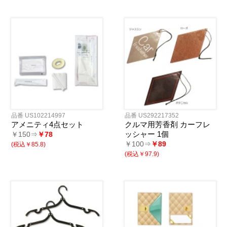
品番 US102214997
品番 US292217352
アメニティ4点セット
クルマ用芳香剤 カーフレ
ッシャー 1個
￥150⇒
￥78
￥100⇒
￥89
(税込￥85.8)
(税込￥97.9)