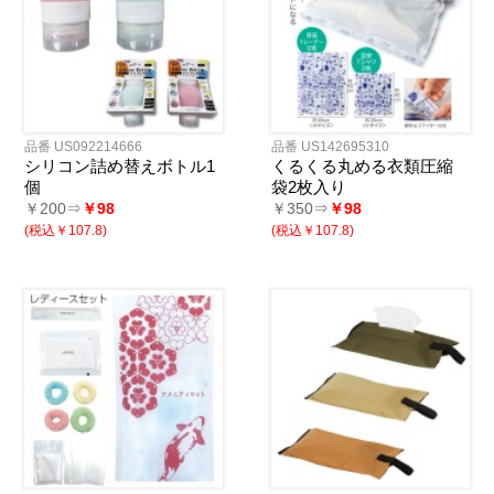
品番 US092214666
品番 US142695310
シリコン詰め替えボトル1
くるくる丸める衣類圧縮
個
袋2枚入り
￥200⇒
￥98
￥350⇒
￥98
(税込￥107.8)
(税込￥107.8)