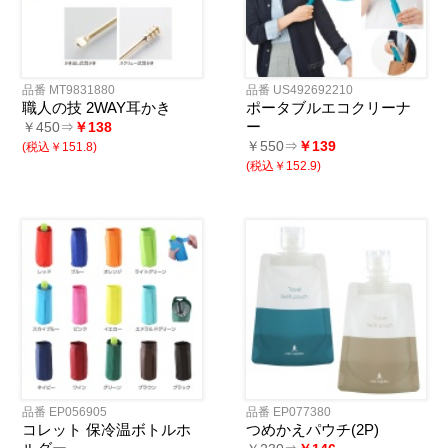
品番 MT9831880
品番 US492692210
職人の技 2WAY耳かき
ポータブルエコクリーナ
ー
￥450⇒
￥138
￥550⇒
￥139
(税込￥151.8)
(税込￥152.9)
品番 EP056905
品番 EP077380
コレット 保冷温ボトルホ
つめかえパウチ(2P)