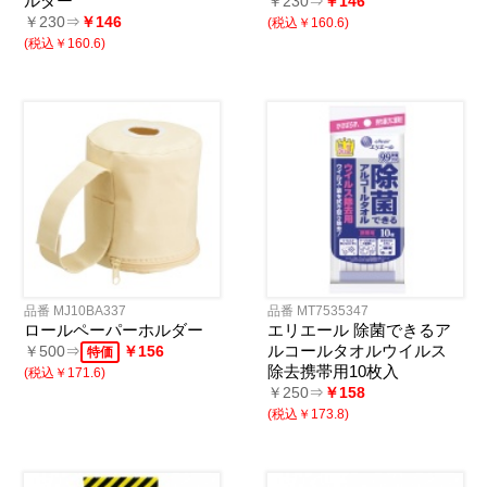
ルダー
￥230⇒
￥146
￥230⇒
￥146
(税込￥160.6)
(税込￥160.6)
品番 MJ10BA337
品番 MT7535347
ロールペーパーホルダー
エリエール 除菌できるア
ルコールタオルウイルス
￥500⇒
￥156
特価
除去携帯用10枚入
(税込￥171.6)
￥250⇒
￥158
(税込￥173.8)