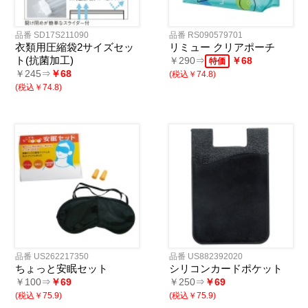
品番 SD17S211090
品番 RS090579701
衣類用圧縮袋2サイズセッ
リミュー クリアポーチ
ト(抗菌加工)
￥290⇒
￥68
特価
￥245⇒
￥68
(税込￥74.8)
(税込￥74.8)
品番 US262217350
品番 US882392020
ちょっと安眠セット
シリコンカードポケット
￥100⇒
￥69
￥250⇒
￥69
(税込￥75.9)
(税込￥75.9)