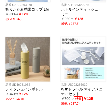
品番 US172393970
品番 SH82SMV20799
折りたたみ携帯コップ 1個
ボトルインティッシュ・
ミニ
￥400⇒
￥120
￥260⇒
￥125
(税込￥132)
(税込￥137.5)
品番 SD46231082
品番 US202286030
ティッシュインボトル
Withトラベル マイアメニ
ティセット
￥340⇒
￥125
￥700⇒
￥125
(税込￥137.5)
特価
(税込￥137.5)