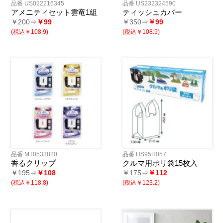
品番 US022216345
品番 US232324590
アメニティセット雲竜1組
ティッシュカバー
￥200⇒
￥99
￥350⇒
￥99
(税込￥108.9)
(税込￥108.9)
品番 MT0533820
品番 HS95H057
香るクリップ
クルマ用ポリ袋15枚入
￥195⇒
￥108
￥175⇒
￥112
(税込￥118.8)
(税込￥123.2)