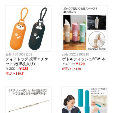
品番 RS050581102
品番 US212393210
ディアドッグ 携帯エチケ
ボトルティッシュ60W1本
ット袋(15枚入り)
￥400⇒
￥129
￥300⇒
￥128
(税込￥141.9)
(税込￥140.8)