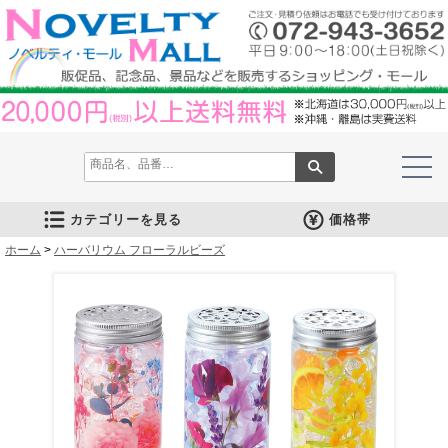
カテゴリーを見る
価格帯
ホーム
文房具
筆記具
防災グッズ
防犯グッズ
インテリア
キッチン
時計
バッグ・財布
ファンシー雑貨
レジャー・ガーデニング
家庭用品
テーブルウェア
繊維製品
美容グッズ
健康グッズ
傘・雨具
食品
カレンダー
スマホ・タブレット・PC関連
キャラクターグッズ
イベントツールキット
>
ハーバリウム フローラルビーズ
メモ・ふせん
ノート・ノートカバー
ファイル・ホルダー
収納ケース・ペンケース
カード・パス・名刺ケース
印鑑・スタンプ
マグネット
電卓
キーホルダー
ルーペ
デスク周りグッズ
その他
単色ボールペン
多色・多機能ペン
国内メーカー筆記具
高級筆記具
マーカー・色鉛筆・クレヨン
シャープペン
万年筆
その他
ライト
電池不要！防災用品
ラジオ
ブランケット・シート
携帯充電可能グッズ
非常食
防災セット
その他
フォトフレーム
アロマディフューザー
ライト・キャンドル
インテリア小物
クッション・チェア
水回り
スチーマー・鍋
調理用品
保存用品
キッチン家電
タイマー
はかり・スケール
その他
置時計・目覚し時計
壁掛時計
多機能時計
電波時計
腕時計・ストップウォッチ
その他
トートバッグ
ポーチ・巾着
エコバッグ
保温冷バッグ
レジカゴバッグ
財布
同柄シリーズ
その他
玩具
アニマルキャラクター
スイーツモチーフ
アクセサリー
お守・縁起物
その他
保温冷バッグ・ケース
水筒・ボトル・タンブラー
ランチボックス
シート・クッション・チェアー
ドライブ・トラベル
ライト・ツール
ガーデニング用品
夏グッズ
その他
紙製品
掃除用品
洗濯用品
生活家電
便利グッズ
セット商品・ギフト商品
メディカル用品
うちわ・扇子
カイロ・湯たんぽ
その他
陶磁器
カップ・湯呑
ガラス製品
おはし類・カトラリー
タンブラー
その他
タオル
クロス・クリーナー
ブランケット
マフラー・スカーフ
衣類
その他
コスメグッズ
ミラー
ネイルケア
バスグッズ
その他
体脂肪対策
マッサージ・リラックス
温湿度管理
歩数計
その他
長傘
折りたたみ傘
晴雨兼用傘
レインコート・ポンチョ
その他
お菓子類
ラーメン
うどん・そば
そうめん
麺類その他
お米・餅
調味料
飲み物
非常食
プチギフト
その他
バッテリー&充電器
タッチペン
クリーナー
PC関連グッズ
スマホ関連グッズ
文房具
バッグ・財布
レジャー用品
テーブルウェア
繊維製品
その他
〜30人用
〜50人用
100人用〜
その他
100円以下
101円～150円
151円～200円
201円～300円
301円～400円
401円～500円
501円～600円
601円～800円
801円～1000円
1001円～1500円
1501円～2000円
2001円～3000円
3001円～5000円
5001円以上