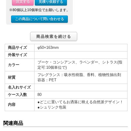
注文する
見積り依頼する
※80個以上10個単位でお願いします。
この商品について問い合わせる
商品検索を続ける
商品サイズ
φ50×163mm
外装サイズ
ブーケ・コンシアンス、ラベンダー、シトラス(指
カラー
定可:10個単位で)
フレグランス：吸水性樹脂、香料、植物性抽出剤
材質
容器：PET
名入れサイズ
ケース入数
80
●どこに置いてもお洒落に映える自然派デザイン！
内容
●シュリンク包装
関連商品